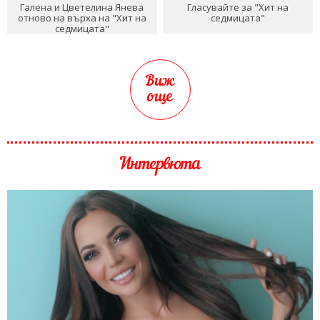
Галена и Цветелина Янева
Гласувайте за "Хит на
отново на върха на "Хит на
седмицата"
седмицата"
Виж
още
Интервюта