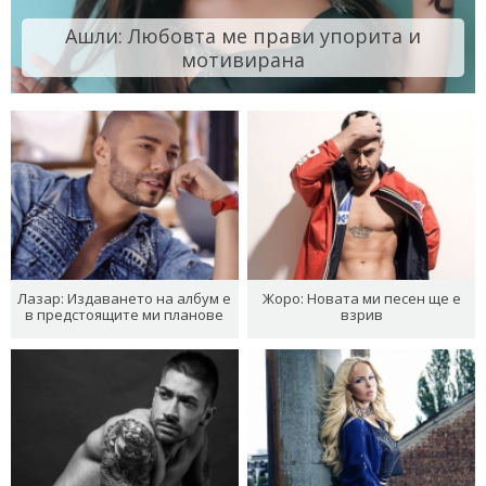
Ашли: Любовта ме прави упорита и
мотивирана
Лазар: Издаването на албум е
Жоро: Новата ми песен ще е
в предстоящите ми планове
взрив