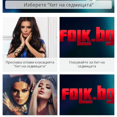
Изберете "Хит на седмицата"
Преслава оглави класацията
Гласувайте за Хит на
"Хит на седмицата"
седмицата