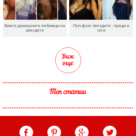
Вижте домашните любимци на
Поп-фолк звездите - преди и
звездите
сега
Виж
още
Топ статии