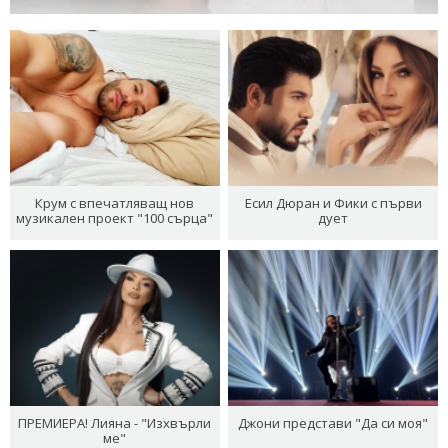
Крум с впечатляващ нов
Есил Дюран и Фики с първи
музикален проект "100 сърца"
дует
ПРЕМИЕРА! Лияна - "Изхвърли
Джони представи "Да си моя"
ме"