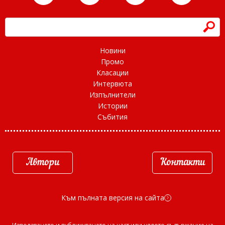
h
Новини
Промо
Класации
Интервюта
Изпълнители
Истории
Събития
Автори
Контакти
Към пълната версия на сайта
d