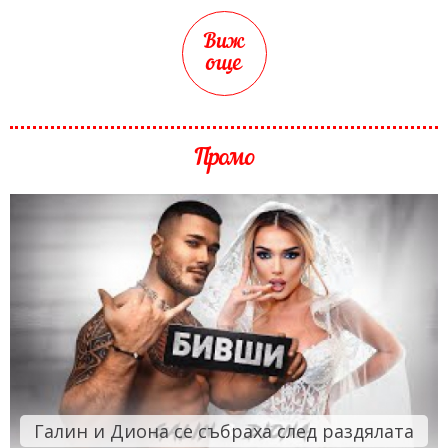
Виж
още
Промо
Галин и Диона се събраха след раздялата