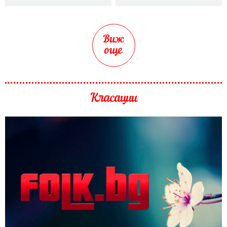
Виж
още
Класации