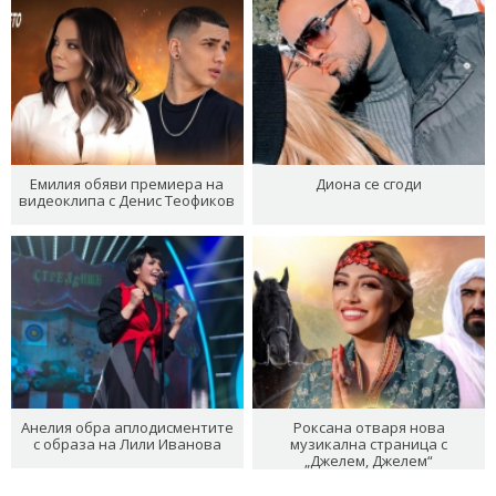
Емилия обяви премиера на
Диона се сгоди
видеоклипа с Денис Теофиков
Анелия обра аплодисментите
Роксана отваря нова
с образа на Лили Иванова
музикална страница с
„Джелем, Джелем“