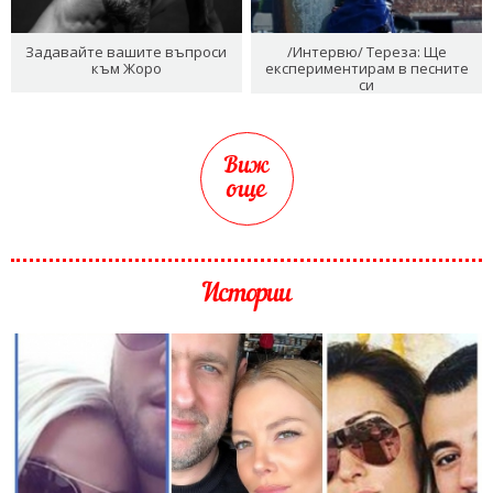
Задавайте вашите въпроси
/Интервю/ Тереза: Ще
към Жоро
експериментирам в песните
си
Виж
още
Истории