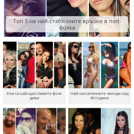
Топ 5 на най-стабилните връзки в поп-
фолка
Кои са най-щастливите фолк
Най-сексапилните звезди над
диви
40 години