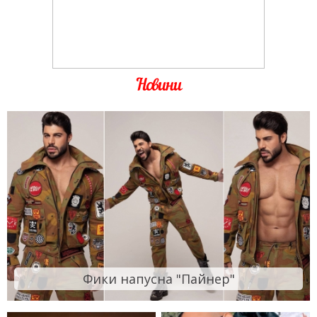
Новини
Фики напусна "Пайнер"