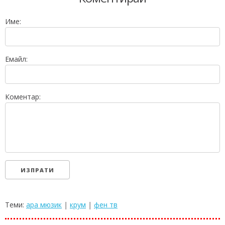
Име:
Емайл:
Коментар:
Теми:
ара мюзик
|
крум
|
фен тв