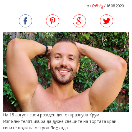
от
Folk.bg
/ 16.08.2020
На 15 август своя рожден ден отпразнува Крум.
Изпълнителят избра да духне свещите на тортата край
сините води на остров Лефкада.