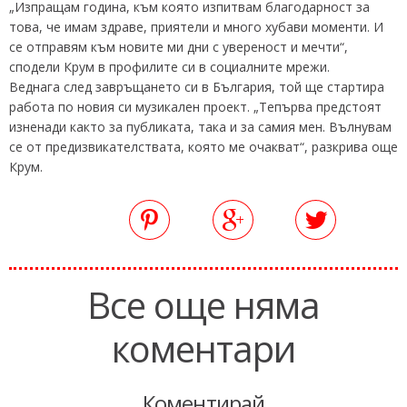
„Изпращам година, към която изпитвам благодарност за
това, че имам здраве, приятели и много хубави моменти. И
се отправям към новите ми дни с увереност и мечти“,
сподели Крум в профилите си в социалните мрежи.
Веднага след завръщането си в България, той ще стартира
работа по новия си музикален проект. „Тепърва предстоят
изненади както за публиката, така и за самия мен. Вълнувам
се от предизвикателствата, която ме очакват“, разкрива още
Крум.
Все още няма
коментари
Коментирай