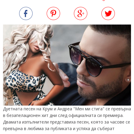
Дуетната песен на Крум и Андреа "Мен ми стига" се превърна
в безапелационен хит дни след официалната си премиера.
Двамата изпълнители представиха песен, която за часове се
превърна в любима за публиката и успяха да съберат