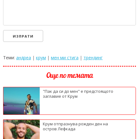
Теми:
андреа
|
крум
|
мен ми стига
|
трендинг
Още по темата
"Пак да си до мен" е предстоящото
заглавие от Крум
Крум отпразнува рожден ден на
остров Лефкада