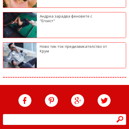
Андреа зарадва феновете с
"Егоист"
Ново тик-ток предизвикателство от
Крум
h