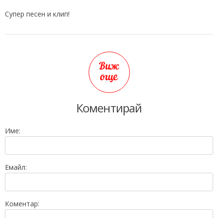
Супер песен и клип!
Виж
още
Коментирай
Име:
Емайл:
Коментар: