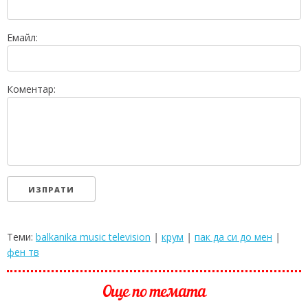
Емайл:
Коментар:
Теми:
balkanika music television
|
крум
|
пак да си до мен
|
фен тв
Още по темата