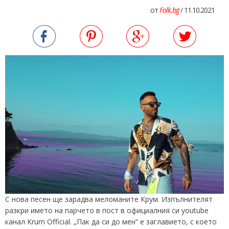
от
Folk.bg
/ 11.10.2021
С нова песен ще зарадва меломаните Крум. Изпълнителят
разкри името на парчето в пост в официалния си youtube
канал Krum Official. „Пак да си до мен“ е заглавието, с което