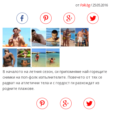
от
Folk.bg
/ 25.05.2016
В началото на летния сезон, си припомняме най-горещите
снимки на поп-фолк изпълнителите. Повечето от тях се
радват на атлетични тела и с гордост ги разхождат из
родните плажове.