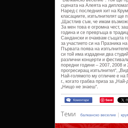
сцената на Алеята на дипломат
Наред с последния хит на Крум 
класациите, изпълнителят ще п
„Щастлив съм, че имам възможн
За мен това е огромна чест, з
година и се превръща в традиц
Сандански и очаквам същата го
за участието си на Празника на
Първата поява на изпълнителя 
си той има издадени два студи
различни концерти и фестивали
поредни години – 2007, 2008 и 
прогресиращ изпълнител“, „Виде
Най-голямото му отличие е на 
г., когато грабва приза за „На
„Нищо не знаеш“.
Save
Коментари
Теми
|
балканско веселие
кру