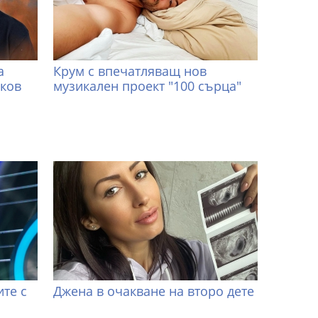
а
Крум с впечатляващ нов
иков
музикален проект "100 сърца"
те с
Джена в очакване на второ дете