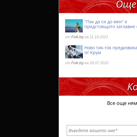
Още
"Пак да си до мен" е
предстоящото заглавие 
от
Folk.bg
на 11.10.2021
Ново тик-ток предизвик
от Крум
от
Folk.bg
на 28.07.2020
К
Все още ням