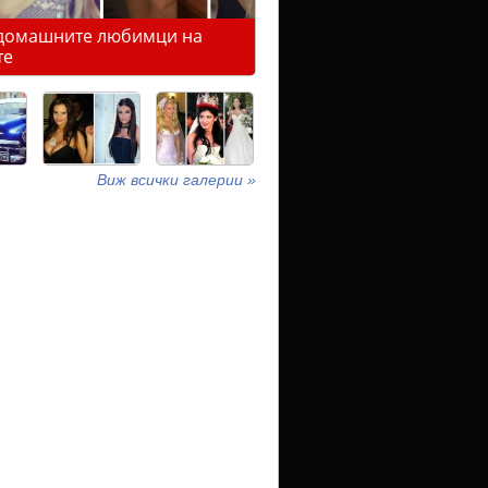
домашните любимци на
те
Виж всички галерии »