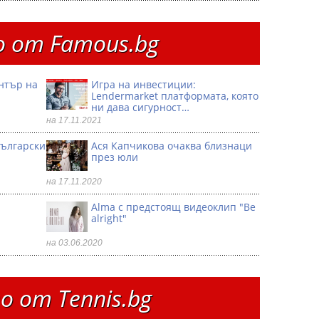
 от Famous.bg
ентър на
Игра на инвестиции:
Lendermarket платформата, която
ни дава сигурност…
на 17.11.2021
български
Ася Капчикова очаква близнаци
през юли
на 17.11.2020
Alma с предстоящ видеоклип "Be
alright"
на 03.06.2020
 от Тennis.bg