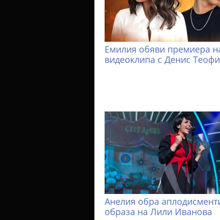
Емилия обяви премиера н
видеоклипа с Денис Теоф
Анелия обра аплодисменти
образа на Лили Иванова