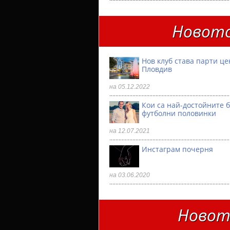
Новото
Нов клуб става парти ц
Пловдив
на 05.12.2022
Кои са най-достойните 
футболни половинки
на 12.07.2021
Инстаграм почерня
на 03.06.2020
Новото