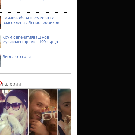
Емилия обяви премиера на
видеоклипа с Денис Теофиков
Крум с впечатляващ нов
музикален проект "100 сърца"
Диона се сгоди
о
галерии