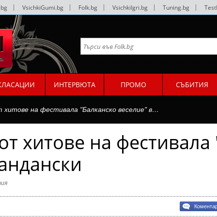
.bg
|
VsichkiGumi.bg
|
Folk.bg
|
VsichkiIgri.bg
|
Tuning.bg
|
Test
КЛАСАЦИИ
ИНТЕРВЮТА
ПРОМО
СЪБИТИЯ
т хитове на фестивала "Балканско веселие" в…
 от хитове на фестивала
Сандански
ия
Комента