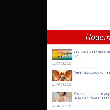
Новот
Ето кой празнува им
днес
на 07.08.2026
Ангелски хороскоп за
на 06.08.2026
Как да не се потя до
градуса? Този златен
на 06.08.2026