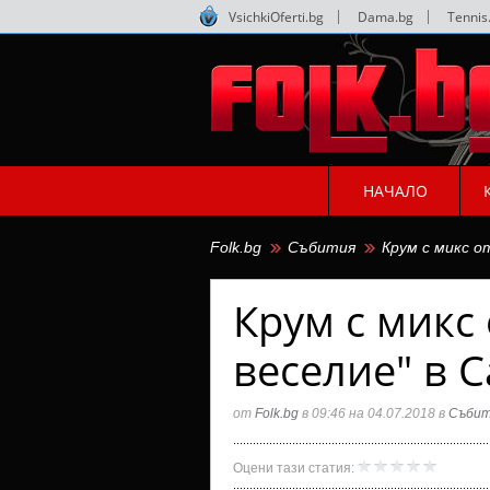
VsichkiOferti.bg
|
Dama.bg
|
Tennis
НАЧАЛО
Folk.bg
Събития
Крум с микс о
Крум с микс
веселие" в 
от
Folk.bg
в 09:46 на 04.07.2018 в
Събит
Крум
Folk.bg
Оцени тази статия:
с