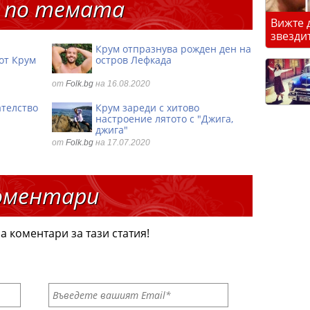
 по темата
Вижте 
звезди
Крум отпразнува рожден ден на
от Крум
остров Лефкада
от
Folk.bg
на 16.08.2020
ателство
Крум зареди с хитово
настроение лятото с "Джига,
джига"
от
Folk.bg
на 17.07.2020
оментари
а коментари за тази статия!