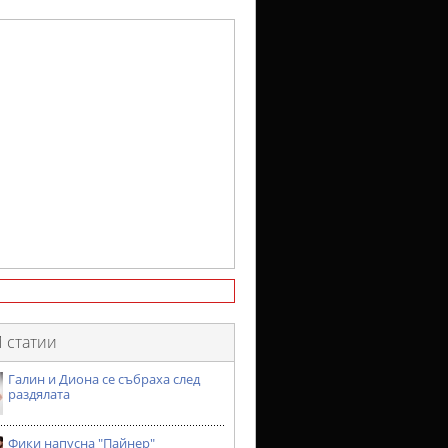
 статии
Галин и Диона се събраха след
раздялата
Фики напусна "Пайнер"