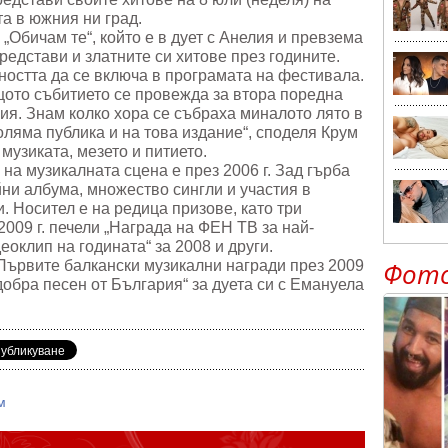
а в южния ни град.
„Обичам те“, който е в дует с Анелия и превзема
редстави и златните си хитове през годините.
остта да се включа в програмата на фестивала.
ащото събитието се провежда за втора поредна
ия. Знам колко хора се събраха миналото лято в
ляма публика и на това издание“, споделя Крум
 музиката, мезето и питието.
на музикалната сцена е през 2006 г. Зад гърба
йни албума, множество сингли и участия в
. Носител е на редица призове, като три
2009 г. печели „Награда на ФЕН ТВ за най-
оклип на годината“ за 2008 и други.
Фот
Първите балкански музикални награди през 2009
й-добра песен от България“ за дуета си с Емануела
м