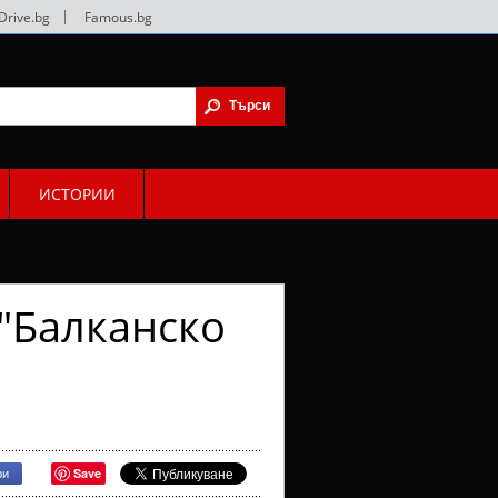
Drive.bg
|
Famous.bg
ИСТОРИИ
 "Балканско
Save
ри