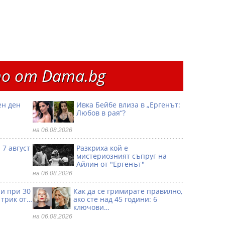
о от Dama.bg
ен ден
Ивка Бейбе влиза в „Ергенът:
Любов в рая“?
на 06.08.2026
 7 август
Разкриха кой е
мистериозният съпруг на
Айлин от "Ергенът"
на 06.08.2026
ри при 30
Как да се гримирате правилно,
 трик от…
ако сте над 45 години: 6
ключови…
на 06.08.2026