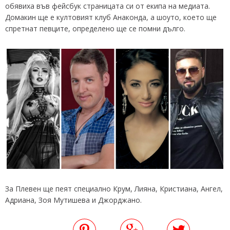
обявиха във фейсбук страницата си от екипа на медиата.
Домакин ще е култовият клуб Анаконда, а шоуто, което ще
спретнат певците, определено ще се помни дълго.
За Плевен ще пеят специално Крум, Лияна, Кристиана, Ангел,
Адриана, Зоя Мутишева и Джорджано.