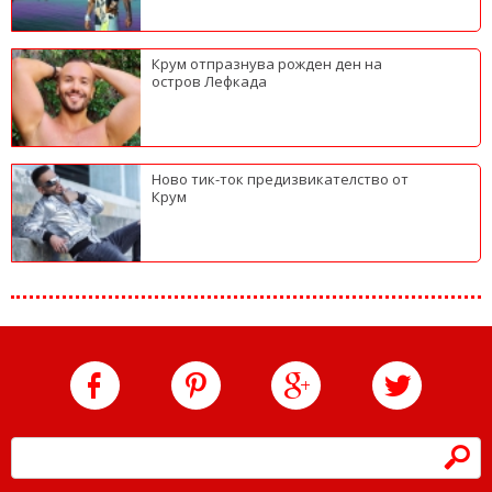
Крум отпразнува рожден ден на
остров Лефкада
Ново тик-ток предизвикателство от
Крум
h