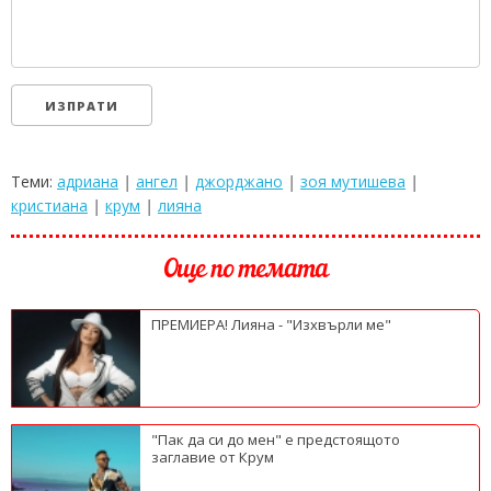
Теми:
адриана
|
ангел
|
джорджано
|
зоя мутишева
|
кристиана
|
крум
|
лияна
Още по темата
ПРЕМИЕРА! Лияна - "Изхвърли ме"
"Пак да си до мен" е предстоящото
заглавие от Крум