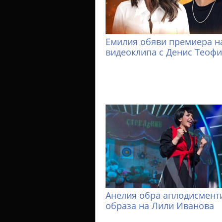
Емилия обяви премиера н
видеоклипа с Денис Теоф
Анелия обра аплодисменти
образа на Лили Иванова