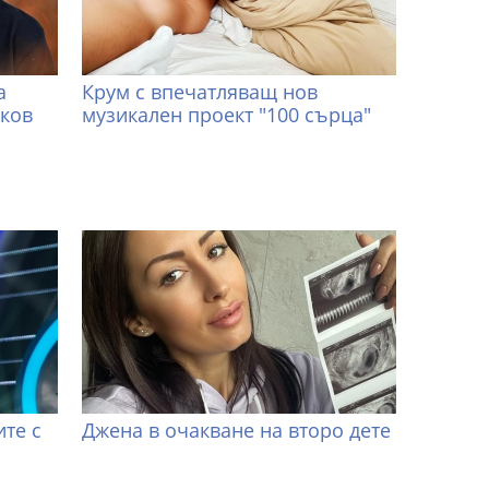
а
Крум с впечатляващ нов
иков
музикален проект "100 сърца"
те с
Джена в очакване на второ дете