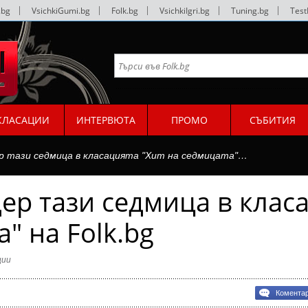
.bg
|
VsichkiGumi.bg
|
Folk.bg
|
VsichkiIgri.bg
|
Tuning.bg
|
Test
КЛАСАЦИИ
ИНТЕРВЮТА
ПРОМО
СЪБИТИЯ
ер тази седмица в класацията "Хит на седмицата"…
дер тази седмица в клас
" на Folk.bg
ции
Комента