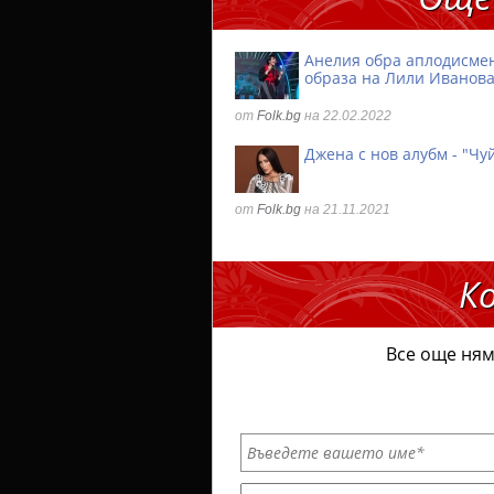
Анелия обра аплодисмен
образа на Лили Иванов
от
Folk.bg
на 22.02.2022
Джена с нов алубм - "Чу
от
Folk.bg
на 21.11.2021
К
Все още ням