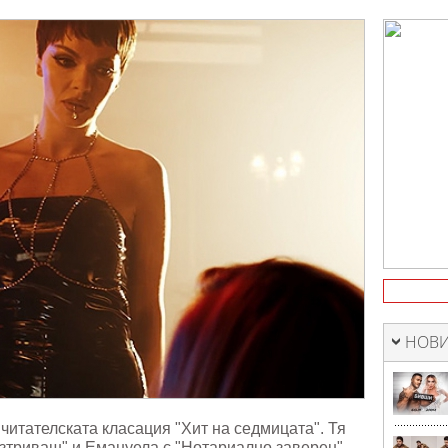
а
ията
ата"
НОВИ
 читателската класация "Хит на седмицата". Тя
зтриваш" и Емануела с "Нотариално заверен".