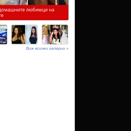
домашните любимци на
те
Виж всички галерии »