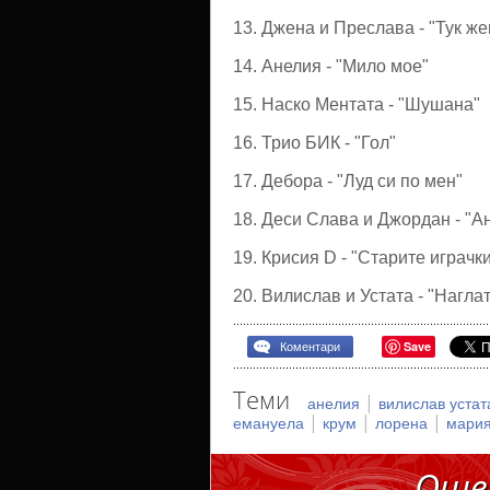
13. Джена и Преслава - "Тук же
14. Анелия - "Мило мое"
15. Наско Ментата - "Шушана"
16. Трио БИК - "Гол"
17. Дебора - "Луд си по мен"
18. Деси Слава и Джордан - "А
19. Крисия D - "Старите играчк
20. Вилислав и Устата - "Нагла
Save
Коментари
Теми
|
анелия
вилислав уста
|
|
|
емануела
крум
лорена
мари
Още