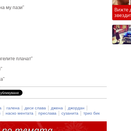
на му пази"
Вижте 
звезди
нгелите плачат"
и"
та"
|
|
|
|
|
та
галена
деси слава
джена
джордан
|
|
|
|
я
наско ментата
преслава
сузанита
трио бик
 по темата