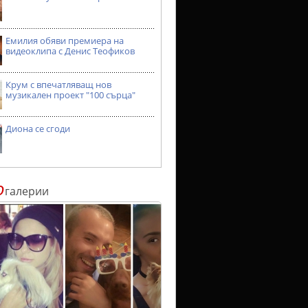
Емилия обяви премиера на
видеоклипа с Денис Теофиков
Крум с впечатляващ нов
музикален проект "100 сърца"
Диона се сгоди
о
галерии