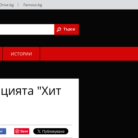
Drive.bg
|
Famous.bg
ИСТОРИИ
ацията "Хит
Save
ри