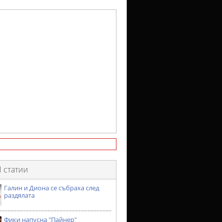
 статии
Галин и Диона се събраха след
раздялата
Фики напусна "Пайнер"