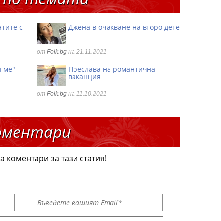
тите с
Джена в очакване на второ дете
а
от
Folk.bg
на 21.11.2021
й ме"
Преслава на романтична
ваканция
от
Folk.bg
на 11.10.2021
оментари
а коментари за тази статия!