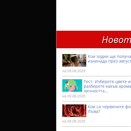
Новот
Кои зодии ще получа
изненада през авгус
на 09.08.2026
Тест: Изберете цвете и
разберете какъв аром
личността…
на 09.08.2026
Кои са червените фл
Лъва?
на 08.08.2026