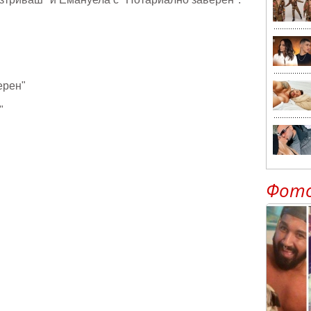
ерен"
"
Фот
"