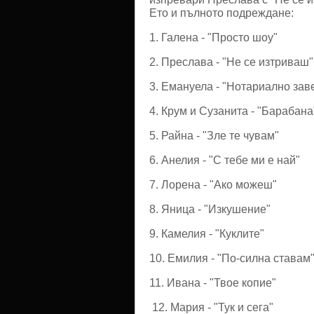
Ето и пълното подреждане:
1. Галена - "Просто шоу"
2. Преслава - "Не се изтриваш"
3. Емануела - "Нотариално зав
4. Крум и Сузанита - "Барабана
5. Райна - "Зле те чувам"
6. Анелия - "С тебе ми е най"
7. Лорена - "Ако можеш"
8. Яница - "Изкушение"
9. Камелия - "Куклите"
10. Емилия - "По-силна ставам
11. Ивана - "Твое копие"
12. Мария - "Тук и сега"