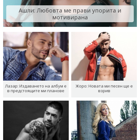
Ашли: Любовта ме прави упорита и
мотивирана
Лазар: Издаването на албум е
Жоро: Новата ми песен ще е
в предстоящите ми планове
взрив