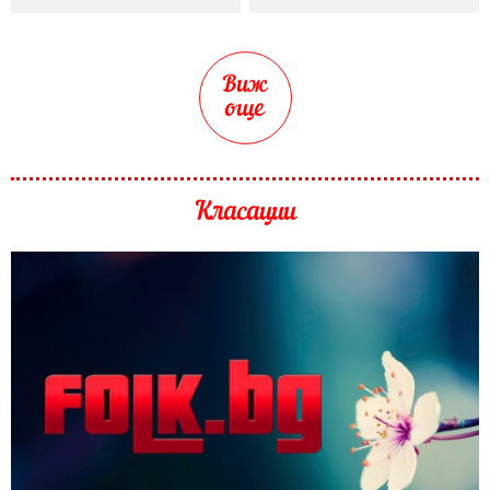
Виж
още
Класации