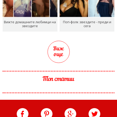
Вижте домашните любимци на
Поп-фолк звездите - преди и
звездите
сега
Виж
още
Топ статии