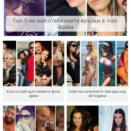
Топ 5 на най-стабилните връзки в поп-
фолка
Кои са най-щастливите фолк
Най-сексапилните звезди над
диви
40 години