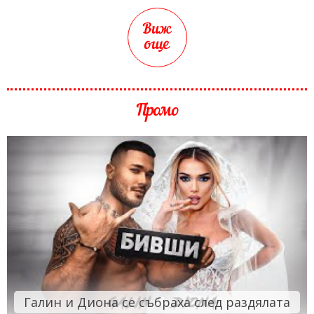
Виж
още
Промо
Галин и Диона се събраха след раздялата