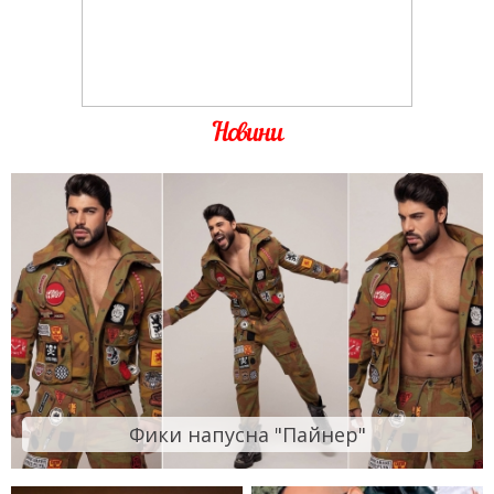
Новини
Фики напусна "Пайнер"