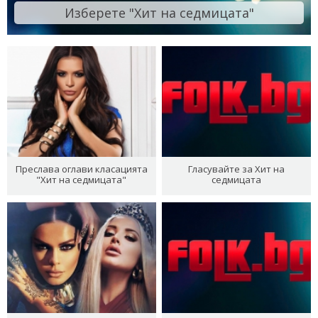
Изберете "Хит на седмицата"
Преслава оглави класацията
Гласувайте за Хит на
"Хит на седмицата"
седмицата