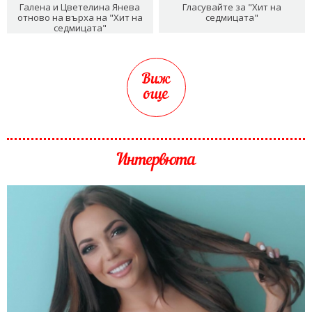
Галена и Цветелина Янева
Гласувайте за "Хит на
отново на върха на "Хит на
седмицата"
седмицата"
Виж
още
Интервюта