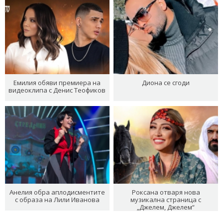
Емилия обяви премиера на
Диона се сгоди
видеоклипа с Денис Теофиков
Анелия обра аплодисментите
Роксана отваря нова
с образа на Лили Иванова
музикална страница с
„Джелем, Джелем“