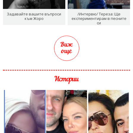
Задавайте вашите въпроси
/Интервю/ Тереза: Ще
към Жоро
експериментирам в песните
си
Виж
още
Истории