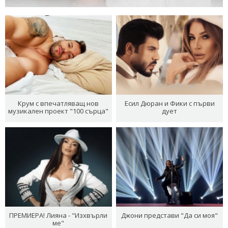
Крум с впечатляващ нов
Есил Дюран и Фики с първи
музикален проект "100 сърца"
дует
ПРЕМИЕРА! Лияна - "Изхвърли
Джони представи "Да си моя"
ме"