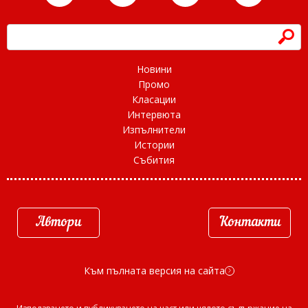
h
Новини
Промо
Класации
Интервюта
Изпълнители
Истории
Събития
Автори
Контакти
Към пълната версия на сайта
d