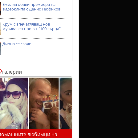
Емилия обяви премиера на
видеоклипа с Денис Теофиков
Крум с впечатляващ нов
музикален проект "100 сърца"
Диона се сгоди
о
галерии
домашните любимци на