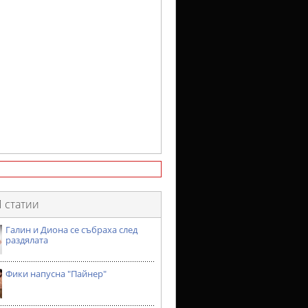
 статии
Галин и Диона се събраха след
раздялата
Фики напусна "Пайнер"