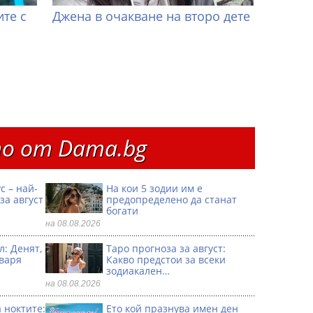
те с
Джена в очакване на второ дете
о от Dama.bg
с – най-
На кои 5 зодии им е
за август
предопределено да станат
богати
на 08.08.2026
л: Денят,
Таро прогноза за август:
тваря
Какво предстои за всеки
зодиакален…
на 08.08.2026
 ноктите:
Ето кой празнува имен ден