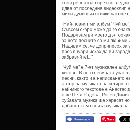
своя репертоар през последнит
идва от последния видеоклип н
мили думи към всички часове с
“Най-новият ми албум “Чуй ме”
Съвсем скоро може да го очакв
Подарявам ви моето дългоочакв
защото песните са ми любими и
Надявам се, че допринесох за 
през януари исках да ви зарадв
забравяйте!...”
“Чуй ме” е 7-ят музикален албу
хитове. В него певицата участв
песни, както и в написването н
автор на музиката на четири от
най-много текстове е Анастаси
още Петя Радева, Росен Димитр
хубавата музика ще харесат но
добавят към своята музикална 
Save
Коментари