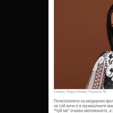
"Чуй
ме"
Снимка: Георги Малев, Планета ТВ
Почитателите на модерния фолк
че той вече е в музикалните ма
“Чуй ме” очаква меломаните, а