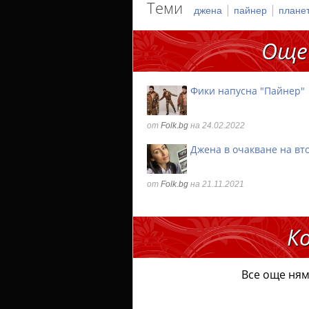
Теми
|
|
джена
пайнер
плане
Още
Фики напусна "Пайнер"
от
Folk.bg
на 24.02.2022
Джена в очакване на вт
от
Folk.bg
на 21.11.2021
К
Все още ням