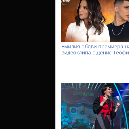
Емилия обяви премиера н
видеоклипа с Денис Теоф