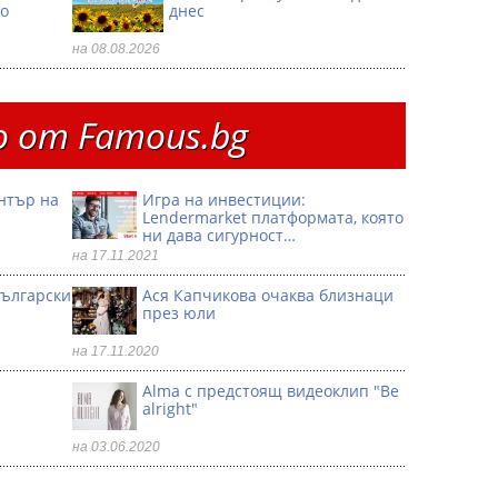
о
днес
на 08.08.2026
 от Famous.bg
ентър на
Игра на инвестиции:
Lendermarket платформата, която
ни дава сигурност…
на 17.11.2021
български
Ася Капчикова очаква близнаци
през юли
на 17.11.2020
Alma с предстоящ видеоклип "Be
alright"
на 03.06.2020