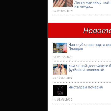
Летен маникюр, койт
изглежда…
на 08.08.2026
Новото
Нов клуб става парти ц
Пловдив
на 05.12.2022
Кои са най-достойните 
футболни половинки
на 12.07.2021
Инстаграм почерня
на 03.06.2020