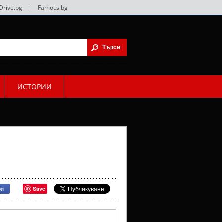
Drive.bg
|
Famous.bg
ИСТОРИИ
Save
ри