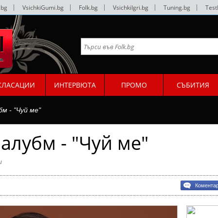
.bg
|
VsichkiGumi.bg
|
Folk.bg
|
VsichkiIgri.bg
|
Tuning.bg
|
Test
КЛАСАЦИИ
ИНТЕРВЮТА
ПРОМО
СЪБИТИЯ
м - "Чуй ме"
алубм - "Чуй ме"
и
Комента