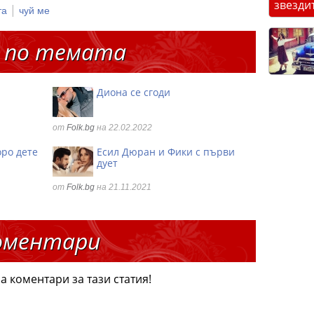
звезди
|
та
чуй ме
 по темата
Диона се сгоди
от
Folk.bg
на 22.02.2022
оро дете
Есил Дюран и Фики с първи
дует
от
Folk.bg
на 21.11.2021
оментари
а коментари за тази статия!