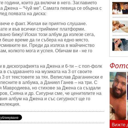
е години, които да включи в него. Заглавието
а Джена – “Чуй ме”. Самата певица се обърна с
лед появата на диска:
 вече е факт. Желая ви приятно слушане.
ате и във всички стрийминг платформи.
ано бижу! Исках този албум да излезе сега,
 беше време да ги събера на едно място.
усмивките ви. Преди да изляза в майчинство
ам, колкото мога и успея. Обичам ви - не го
Фот
м в дискографията на Джена и 6-ти – с поп-фолк
а в създаването на музиката на 3 от своите
а 3 от текстовете за тях. Велислав Драганински е
 песните в албума, а Даниел Ганев – на три. С
я Мавродиева, но стихове за Джена са създали
ов, Сияна и др. Сигурни сме, че ценителите на
вия албум на Джена и със сигурност ще го
колекция.
Вижте 