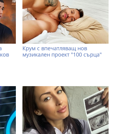
а
Крум с впечатляващ нов
иков
музикален проект "100 сърца"