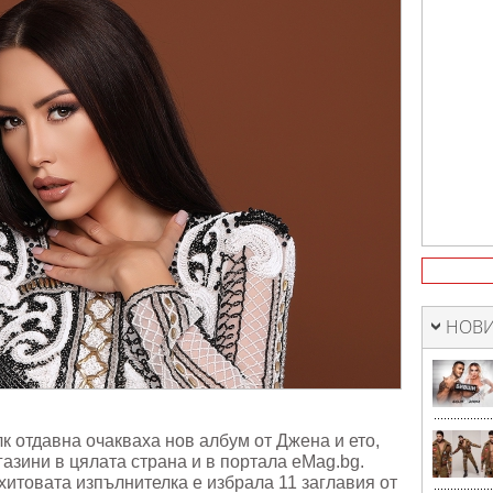
НОВИ
 отдавна очакваха нов албум от Джена и ето,
газини в цялата страна и в портала eMag.bg.
 хитовата изпълнителка е избрала 11 заглавия от