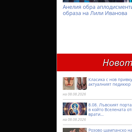
Анелия обра аплодисменти
образа на Лили Иванова
Новот
Класика с нов привку
актуалният педикюр 
на 08.08.2026
8.08. Лъвският порта
в който Вселената о
врати…
на 08.08.2026
Розово шампанско на