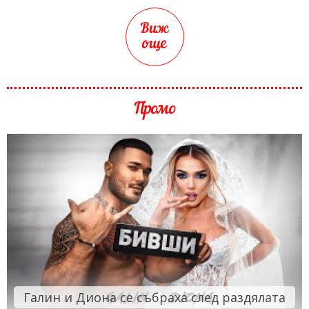
Виж
още
Промо
Галин и Диона се събраха след раздялата