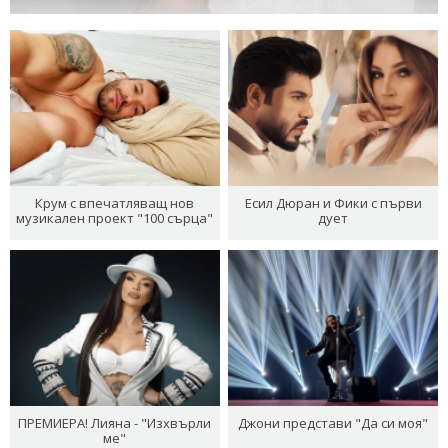
Крум с впечатляващ нов
Есил Дюран и Фики с първи
музикален проект "100 сърца"
дует
ПРЕМИЕРА! Лияна - "Изхвърли
Джони представи "Да си моя"
ме"