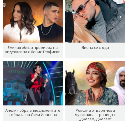
Емилия обяви премиера на
Диона се сгоди
видеоклипа с Денис Теофиков
Анелия обра аплодисментите
Роксана отваря нова
с образа на Лили Иванова
музикална страница с
„Джелем, Джелем“