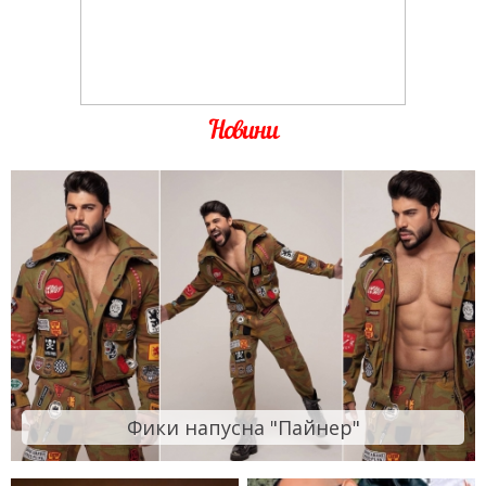
Новини
Фики напусна "Пайнер"