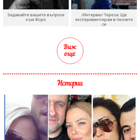
Задавайте вашите въпроси
/Интервю/ Тереза: Ще
към Жоро
експериментирам в песните
си
Виж
още
Истории