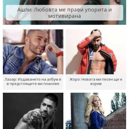
Ашли: Любовта ме прави упорита и
мотивирана
Лазар: Издаването на албум е
Жоро: Новата ми песен ще е
в предстоящите ми планове
взрив