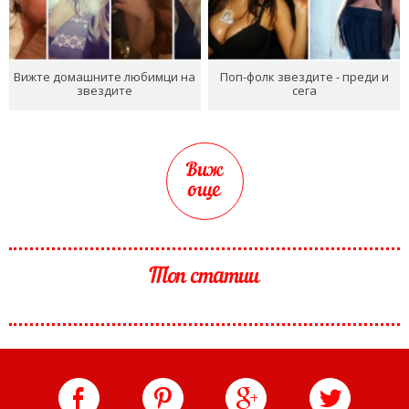
Вижте домашните любимци на
Поп-фолк звездите - преди и
звездите
сега
Виж
още
Топ статии