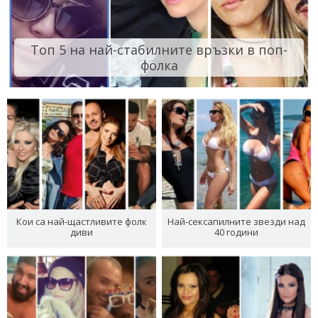
Топ 5 на най-стабилните връзки в поп-
фолка
Кои са най-щастливите фолк
Най-сексапилните звезди над
диви
40 години