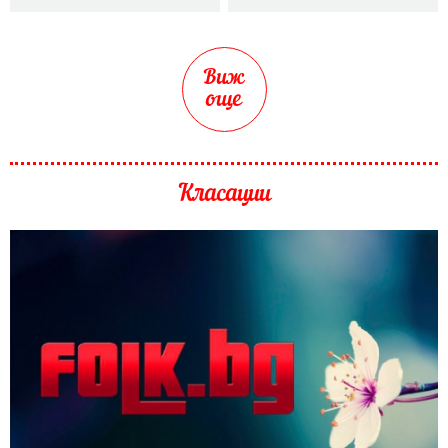
Виж
още
Класации