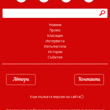
h
Новини
Промо
Класации
Интервюта
Изпълнители
Истории
Събития
Автори
Контакти
Към пълната версия на сайта
d