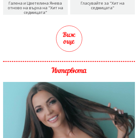
Галена и Цветелина Янева
Гласувайте за "Хит на
отново на върха на "Хит на
седмицата"
седмицата"
Виж
още
Интервюта