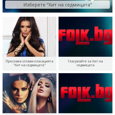
Изберете "Хит на седмицата"
Преслава оглави класацията
Гласувайте за Хит на
"Хит на седмицата"
седмицата