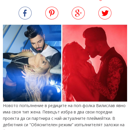
Новото попълнение в редиците на поп-фолка Вилислав явно
има своя тип жена. Певецът избра в два свои поредни
проекта да си партнира с най-актуалните плеймейтки. В
дебютния си "Обяснителен режим" изпълнителят заложи на