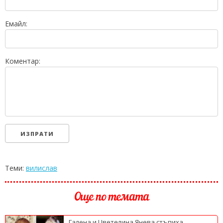
Емайл:
Коментар:
Теми:
вилислав
Още по темата
Галена и Цветелина Янева стъпиха