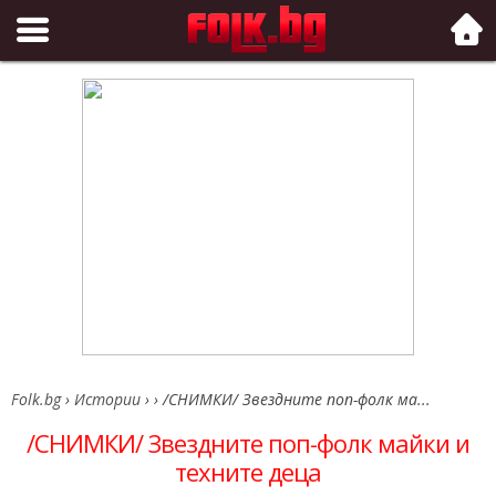
Folk.bg
Folk.bg
›
Истории
›
›
/СНИМКИ/ Звездните поп-фолк ма...
/СНИМКИ/ Звездните поп-фолк майки и
техните деца