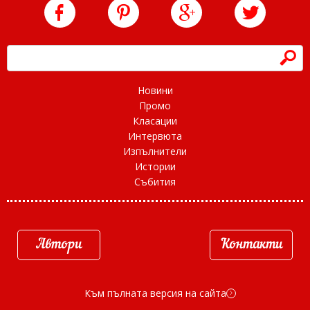
h
Новини
Промо
Класации
Интервюта
Изпълнители
Истории
Събития
Автори
Контакти
Към пълната версия на сайта
d