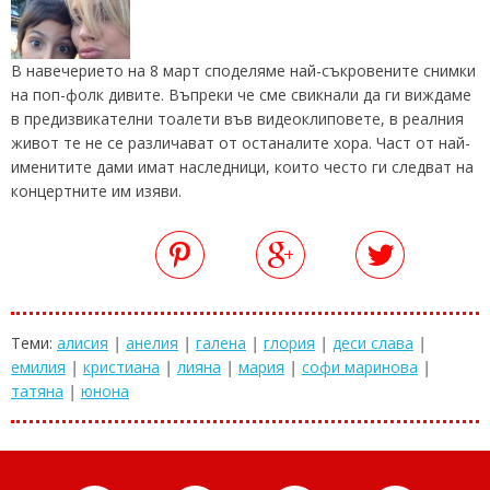
В навечерието на 8 март споделяме най-съкровените снимки
на поп-фолк дивите. Въпреки че сме свикнали да ги виждаме
в предизвикателни тоалети във видеоклиповете, в реалния
живот те не се различават от останалите хора. Част от най-
именитите дами имат наследници, които често ги следват на
концертните им изяви.
Теми:
алисия
|
анелия
|
галена
|
глория
|
деси слава
|
емилия
|
кристиана
|
лияна
|
мария
|
софи маринова
|
татяна
|
юнона