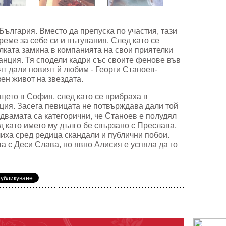
България. Вместо да препуска по участия, тази
реме за себе си и пътувания. След като се
лката замина в компанията на свои приятелки
анция. Тя сподели кадри със своите фенове във
ят дали новият й любим - Георги Станоев-
зен живот на звездата.
щето в София, след като се прибраха в
ция. Засега певицата не потвърждава дали той
 двамата са категорични, че Станоев е полудял
 като името му дълго бе свързано с Преслава,
иха сред редица скандали и публични побои.
а с Деси Слава, но явно Алисия е успяла да го