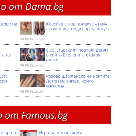
о от Dama.bg
агове на
Класика с нов привкус – най-
актуалният педикюр за август
на 08.08.2026
8.08. Лъвският портал: Денят,
танат
в който Вселената отваря
врати…
на 08.08.2026
уст:
Розово шампанско на ноктите:
секи
Летен маникюр, който
изглежда…
на 08.08.2026
 от Famous.bg
ентър на
Игра на инвестиции: