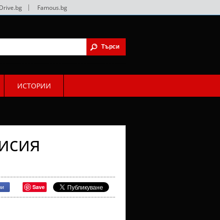
Drive.bg
|
Famous.bg
ИСТОРИИ
исия
Save
ри