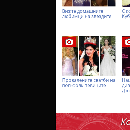
Вижте домашните
С к
любимци на звездите
Куб
Провалените сватби на
Наш
поп-фолк певиците
див
Дж
К