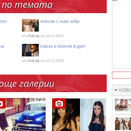
 по темата
тен
Алисия с ново хоби
от
Folk.bg
на 24.01.2020
на
Емрах и Алисия в дует
от
Folk.bg
на 02.12.2019
още галерии
НОВИ