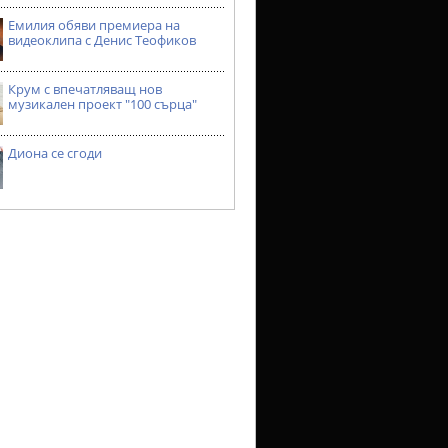
Емилия обяви премиера на
видеоклипа с Денис Теофиков
Крум с впечатляващ нов
музикален проект "100 сърца"
Диона се сгоди