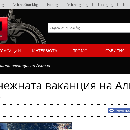
.bg
|
VsichkiGumi.bg
|
Folk.bg
|
VsichkiIgri.bg
|
Tuning.bg
|
Test
КЛАСАЦИИ
ИНТЕРВЮТА
ПРОМО
СЪБИТИЯ
ната ваканция на Алисия
нежната ваканция на Ал
и
Комента
та
ия