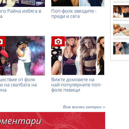
ого Райна избяга в
Поп-фолк звездите -
а
преди и сега
ествие от фолк
Вижте домовете на
и на сватбата на
най-популярните поп-
ена
фолк певици
Виж всички галерии »
оментари