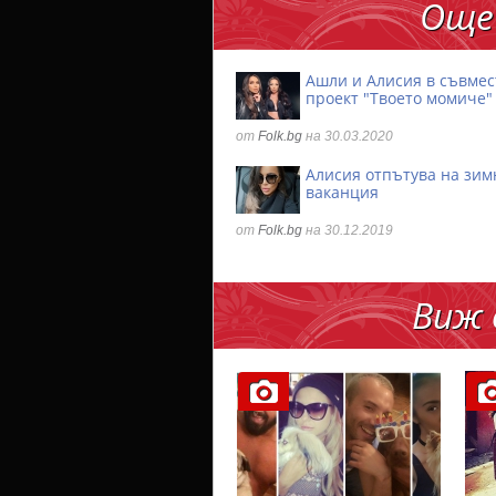
Още
Ашли и Алисия в съвмес
проект "Твоето момиче"
от
Folk.bg
на 30.03.2020
Алисия отпътува на зим
ваканция
от
Folk.bg
на 30.12.2019
Виж 