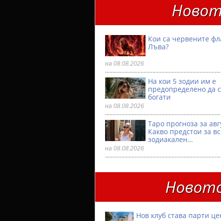
Новот
Кои са червените фл
Лъва?
на 08.08.2026
На кои 5 зодии им е
предопределено да с
богати
на 08.08.2026
Таро прогноза за авг
Какво предстои за в
зодиакален…
на 08.08.2026
Новото
Нов клуб става парти ц