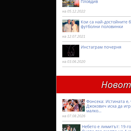
Пловдив
на 05.12.2022
Кои са най-достойните 
футболни половинки
на 12.07.2021
Инстаграм почерня
на 03.06.2020
Новото
Фонсека: Истината е, 
Джокович иска да игр
малко…
на 07.08.2026
Небето е лимитът: 19-