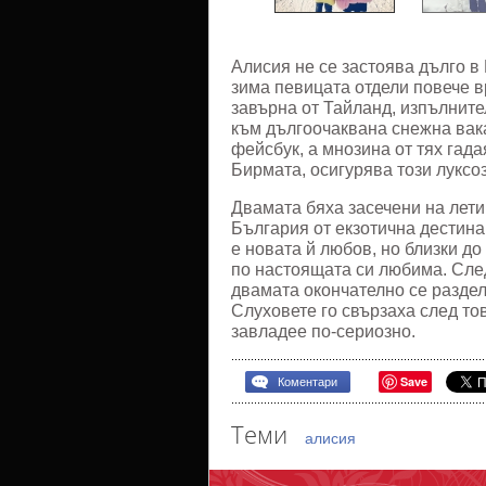
Алисия не се застоява дълго в 
зима певицата отдели повече в
завърна от Тайланд, изпълните
към дългоочаквана снежна вак
фейсбук, а мнозина от тях гада
Бирмата, осигурява този луксо
Двамата бяха засечени на лети
България от екзотична дестина
е новата й любов, но близки до
по настоящата си любима. След
двамата окончателно се раздел
Слуховете го свързаха след тов
завладее по-сериозно.
Save
Коментари
Теми
алисия