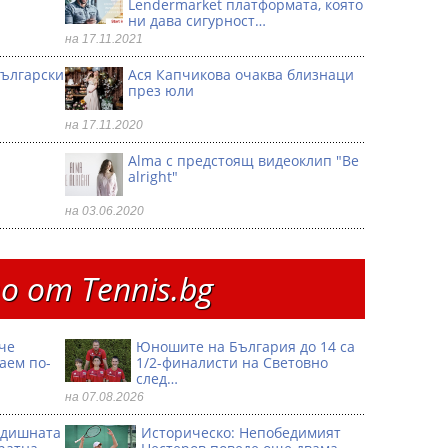
Lendermarket платформата, която
ни дава сигурност…
на 17.11.2021
български
Ася Капчикова очаква близнаци
през юли
на 17.11.2020
Alma с предстоящ видеоклип "Be
alright"
на 03.06.2020
 от Тennis.bg
че
Юношите на България до 14 са
аем по-
1/2-финалисти на Световно
след…
на 07.08.2026
годишната
Историческо: Непобедимият