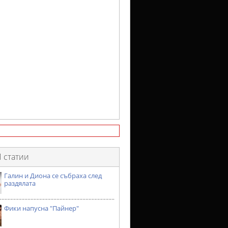
 статии
Галин и Диона се събраха след
раздялата
Фики напусна "Пайнер"