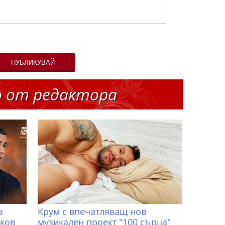
ПУБЛИКУВАЙ
о от редактора
а
Крум с впечатляващ нов
иков
музикален проект "100 сърца"