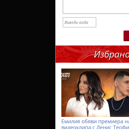
Избран
Емилия обяви премиера н
видеоклипа с Денис Теоф