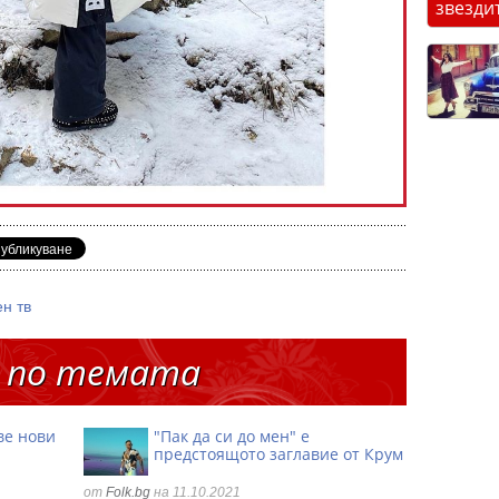
звезди
н тв
 по темата
ве нови
"Пак да си до мен" е
предстоящото заглавие от Крум
от
Folk.bg
на 11.10.2021