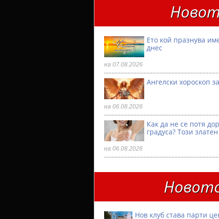
Новот
Ето кой празнува им
днес
на 07.08.2026
Ангелски хороскоп за
на 06.08.2026
Как да не се потя до
градуса? Този златен
на 06.08.2026
Новото
Нов клуб става парти ц