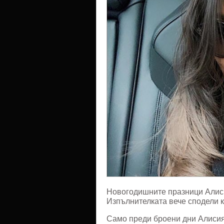
Новогодишните празници Алиси
Изпълнителката вече сподели к
Само преди броени дни Алисия 