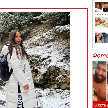
Фот
Вижте 