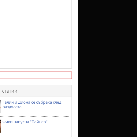
 статии
Галин и Диона се събраха след
раздялата
Фики напусна "Пайнер"