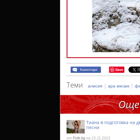
Save
Коментари
Теми
|
|
алисия
ара мюзик
фе
Още
Тиана в подготовка на д
песни
от
Folk.bg
на 21.11.2021