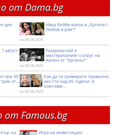
о от Dama.bg
ен ден
Ивка Бейбе влиза в „Ергенът:
Любов в рая“?
на 06.08.2026
 7 август
Разкриха кой е
мистериозният съпруг на
Айлин от "Ергенът"
на 06.08.2026
ри при 30
Как да се гримирате правилно,
 трик от…
ако сте над 45 години: 6
ключови…
на 06.08.2026
 от Famous.bg
ентър на
Игра на инвестиции: