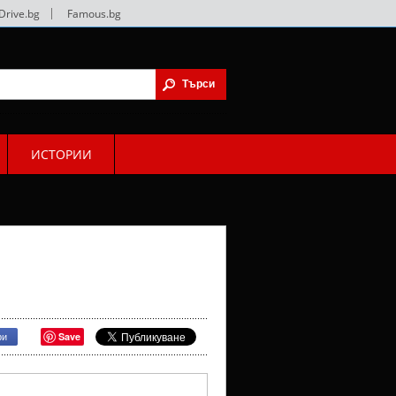
Drive.bg
|
Famous.bg
ИСТОРИИ
Save
ри