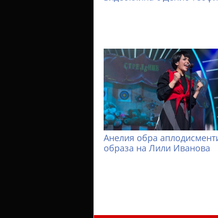
Анелия обра аплодисменти
образа на Лили Иванова