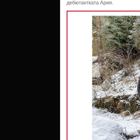
дебютантката Ария.