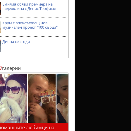
Емилия обяви премиера на
видеоклипа с Денис Теофиков
Крум с впечатляващ нов
музикален проект "100 сърца"
Диона се сгоди
о
галерии
домашните любимци на