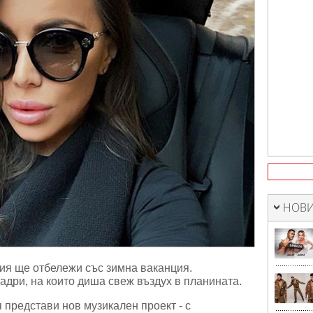
НОВИ
я ще отбележи със зимна ваканция.
адри, на които диша свеж въздух в планината.
представи нов музикален проект - с