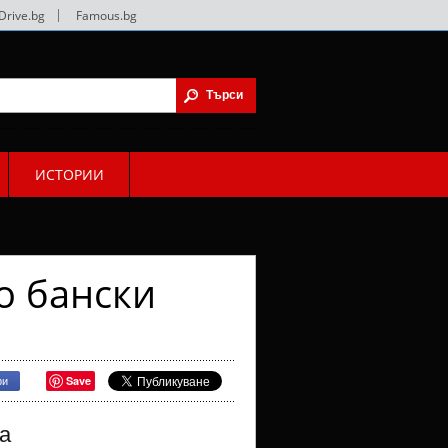
Drive.bg
|
Famous.bg
ИСТОРИИ
о бански
Save
ри
а