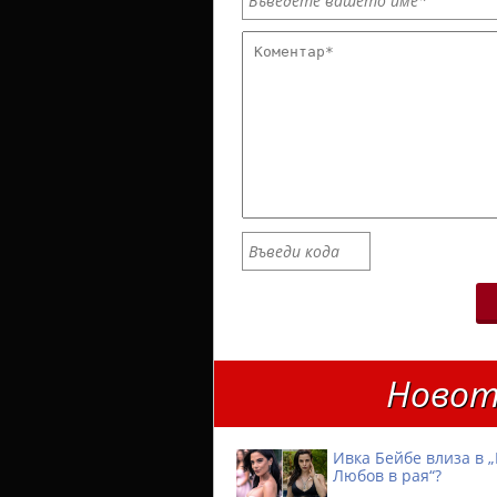
Новот
Ивка Бейбе влиза в „
Любов в рая“?