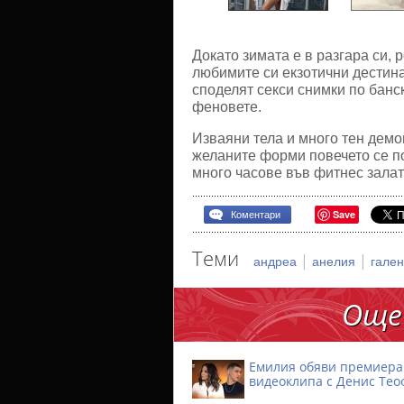
Докато зимата е в разгара си,
любимите си екзотични дестинац
споделят секси снимки по банск
феновете.
Изваяни тела и много тен демо
желаните форми повечето се п
много часове във фитнес зала
Save
Коментари
Теми
|
|
андреа
анелия
гале
Още
Емилия обяви премиера
видеоклипа с Денис Тео