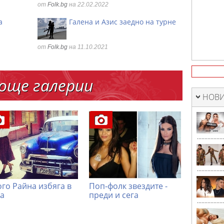
от
Folk.bg
на 22.02.2022
а
Галена и Азис заедно на турне
от
Folk.bg
на 11.10.2021
още галерии
НОВИ
ого Райна избяга в
Поп-фолк звездите -
а
преди и сега