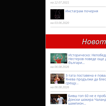
на 12.07.2021
Инстаграм почерня
на 03.06.2020
Новото
Историческо: Непобе
Нестеров поведе още 
българи…
на 06.08.2026
3-тата поставена е пова
Янева продължи да бле
срещу…
на 06.08.2026
Бивш топ 60 не е проб
Донски шокира Чалан
шампион…