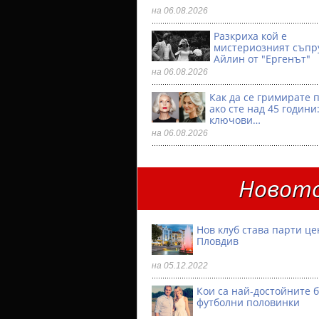
на 06.08.2026
Разкриха кой е
мистериозният съпр
Айлин от "Ергенът"
на 06.08.2026
Как да се гримирате 
ако сте над 45 години:
ключови…
на 06.08.2026
Новото
Нов клуб става парти ц
Пловдив
на 05.12.2022
Кои са най-достойните 
футболни половинки