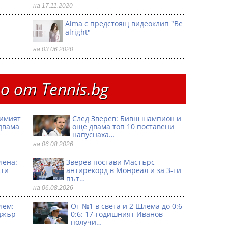
на 17.11.2020
Alma с предстоящ видеоклип "Be
alright"
на 03.06.2020
 от Тennis.bg
димият
След Зверев: Бивш шампион и
двама
още двама топ 10 поставени
напуснаха…
на 06.08.2026
лена:
Зверев постави Мастърс
сти
антирекорд в Монреал и за 3-ти
път…
на 06.08.2026
лем:
От №1 в света и 2 Шлема до 0:6
джър
0:6: 17-годишният Иванов
получи…