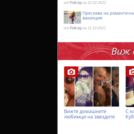
от
Folk.bg
на 22.02.2022
Преслава на романтичн
ваканция
от
Folk.bg
на 11.10.2021
Виж 
Вижте домашните
С к
любимци на звездите
Куб