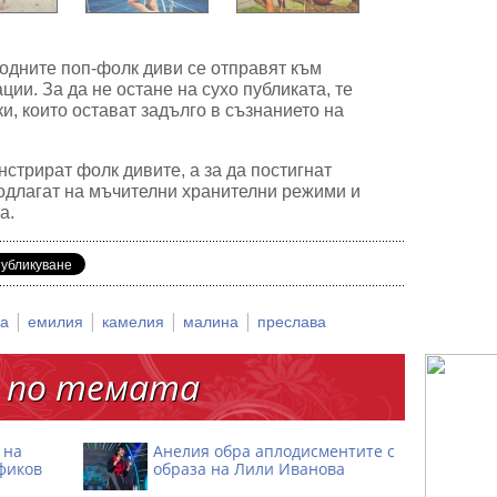
 родните поп-фолк диви се отправят към
ии. За да не остане на сухо публиката, те
и, които остават задълго в съзнанието на
нстрират фолк дивите, а за да постигнат
одлагат на мъчителни хранителни режими и
та.
|
|
|
|
на
емилия
камелия
малина
преслава
 по темата
 на
Анелия обра аплодисментите с
фиков
образа на Лили Иванова