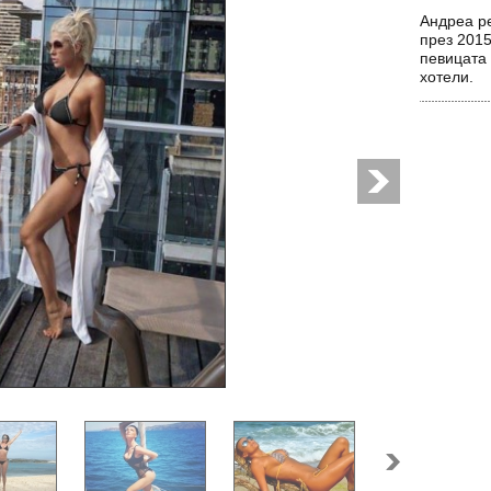
Андреа р
през 2015
певицата 
хотели.