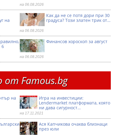
на 06.08.2026
Как да не се потя дори при 30
уг на
градуса? Този златен трик от…
на 06.08.2026
правилно,
Финансов хороскоп за август
 6
на 06.08.2026
 от Famous.bg
ентър на
Игра на инвестиции:
Lendermarket платформата, която
ни дава сигурност…
на 17.11.2021
български
Ася Капчикова очаква близнаци
през юли