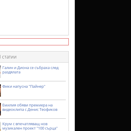
 статии
Галин и Диона се събраха след
раздялата
Фики напусна "Пайнер"
Емилия обяви премиера на
видеоклипа с Денис Теофиков
Крум с впечатляващ нов
музикален проект "100 сърца"