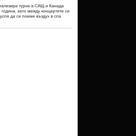
еализира турне в САЩ и Канада
 година, като между концертите си
успя да си поеме въздух в спа