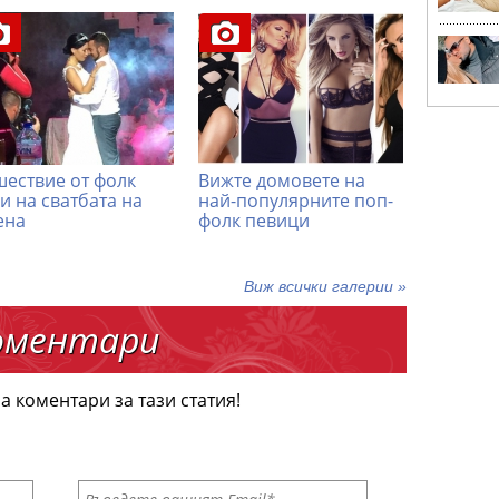
ествие от фолк
Вижте домовете на
и на сватбата на
най-популярните поп-
ена
фолк певици
Виж всички галерии »
оментари
а коментари за тази статия!