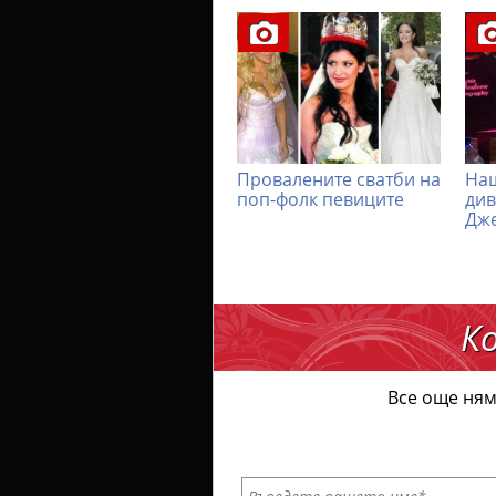
Провалените сватби на
Наш
поп-фолк певиците
див
Дж
К
Все още ням