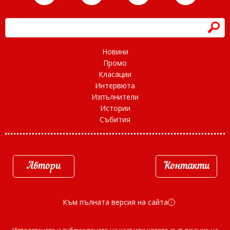
h
Новини
Промо
Класации
Интервюта
Изпълнители
Истории
Събития
Автори
Контакти
Към пълната версия на сайта
d