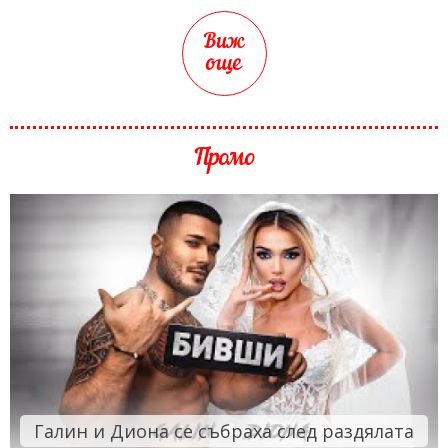
Виж
още
Промо
Галин и Диона се събраха след раздялата