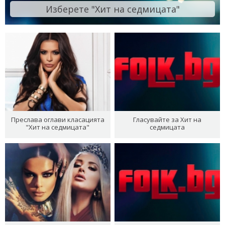
Изберете "Хит на седмицата"
Преслава оглави класацията
Гласувайте за Хит на
"Хит на седмицата"
седмицата