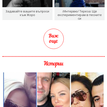
Задавайте вашите въпроси
/Интервю/ Тереза: Ще
към Жоро
експериментирам в песните
си
Виж
още
Истории