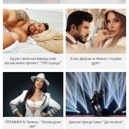
Крум с впечатляващ нов
Есил Дюран и Фики с първи
музикален проект "100 сърца"
дует
ПРЕМИЕРА! Лияна - "Изхвърли
Джони представи "Да си моя"
ме"