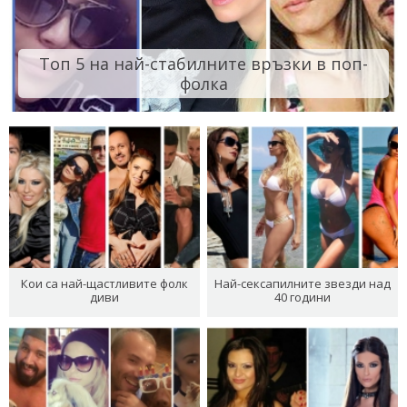
Топ 5 на най-стабилните връзки в поп-
фолка
Кои са най-щастливите фолк
Най-сексапилните звезди над
диви
40 години