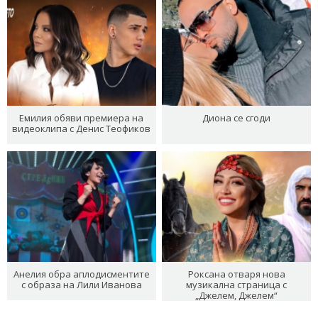
Емилия обяви премиера на
Диона се сгоди
видеоклипа с Денис Теофиков
Анелия обра аплодисментите
Роксана отваря нова
с образа на Лили Иванова
музикална страница с
„Джелем, Джелем“