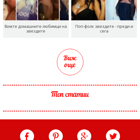
Вижте домашните любимци на
Поп-фолк звездите - преди и
звездите
сега
Виж
още
Топ статии