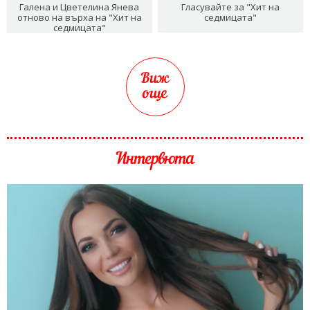
Галена и Цветелина Янева
Гласувайте за "Хит на
отново на върха на "Хит на
седмицата"
седмицата"
Виж
още
Интервюта