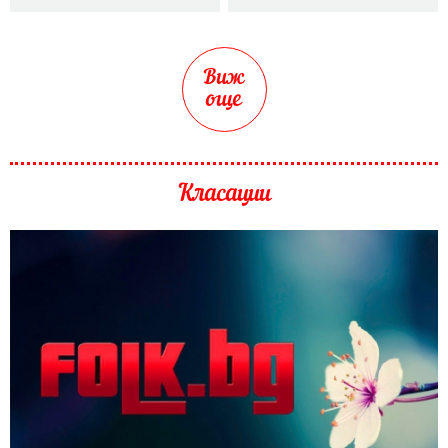
Виж
още
Класации