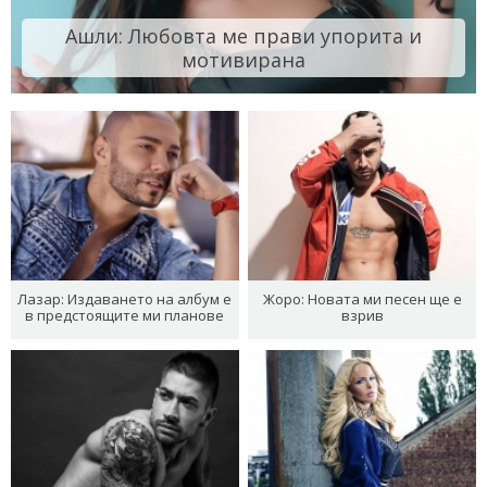
Ашли: Любовта ме прави упорита и
мотивирана
Лазар: Издаването на албум е
Жоро: Новата ми песен ще е
в предстоящите ми планове
взрив