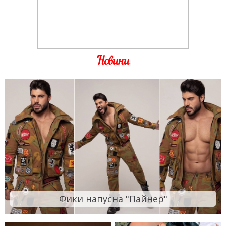
Новини
Фики напусна "Пайнер"