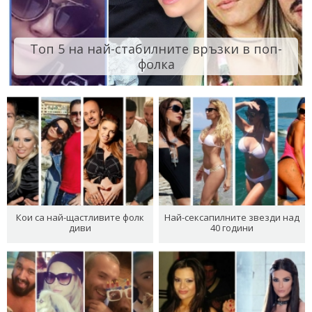
Топ 5 на най-стабилните връзки в поп-
фолка
Кои са най-щастливите фолк
Най-сексапилните звезди над
диви
40 години