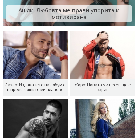
Ашли: Любовта ме прави упорита и
мотивирана
Лазар: Издаването на албум е
Жоро: Новата ми песен ще е
в предстоящите ми планове
взрив