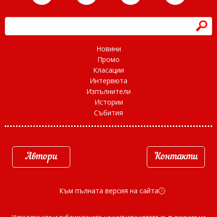
h
Новини
Промо
Класации
Интервюта
Изпълнители
Истории
Събития
Автори
Контакти
Към пълната версия на сайта
d