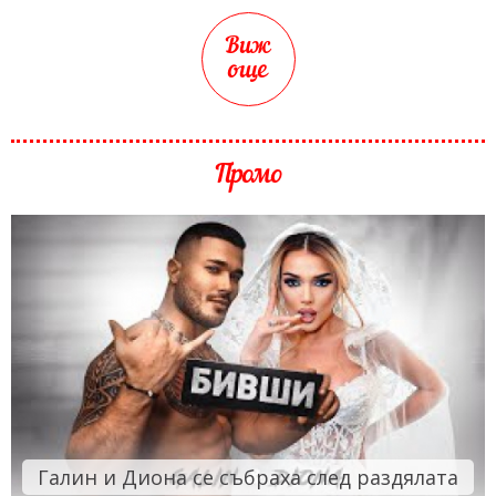
Виж
още
Промо
Галин и Диона се събраха след раздялата