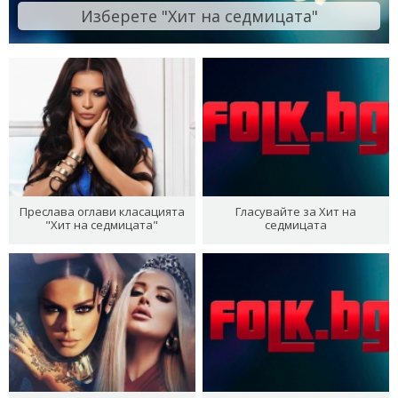
Изберете "Хит на седмицата"
Преслава оглави класацията
Гласувайте за Хит на
"Хит на седмицата"
седмицата