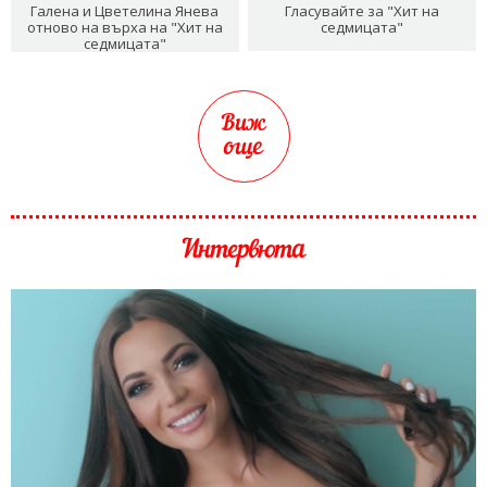
Галена и Цветелина Янева
Гласувайте за "Хит на
отново на върха на "Хит на
седмицата"
седмицата"
Виж
още
Интервюта