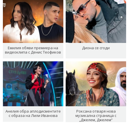
Емилия обяви премиера на
Диона се сгоди
видеоклипа с Денис Теофиков
Анелия обра аплодисментите
Роксана отваря нова
с образа на Лили Иванова
музикална страница с
„Джелем, Джелем“