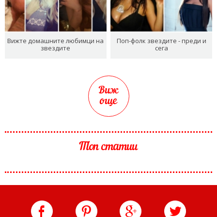
Вижте домашните любимци на
Поп-фолк звездите - преди и
звездите
сега
Виж
още
Топ статии