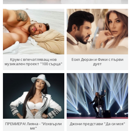
Крум с впечатляващ нов
Есил Дюран и Фики с първи
музикален проект "100 сърца"
дует
ПРЕМИЕРА! Лияна - "Изхвърли
Джони представи "Да си моя"
ме"