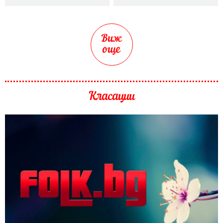
Виж
още
Класации