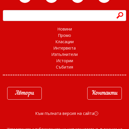
h
Новини
Промо
Класации
Интервюта
Изпълнители
Истории
Събития
Автори
Контакти
Към пълната версия на сайта
d