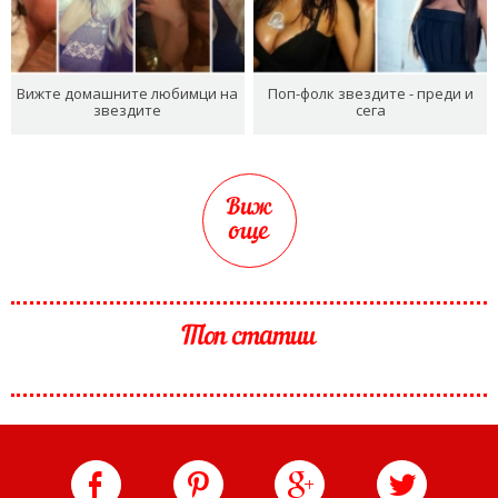
Вижте домашните любимци на
Поп-фолк звездите - преди и
звездите
сега
Виж
още
Топ статии