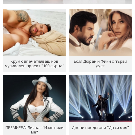
Крум с впечатляващ нов
Есил Дюран и Фики с първи
музикален проект "100 сърца"
дует
ПРЕМИЕРА! Лияна - "Изхвърли
Джони представи "Да си моя"
ме"