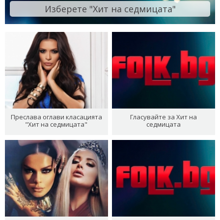
Изберете "Хит на седмицата"
Преслава оглави класацията
Гласувайте за Хит на
"Хит на седмицата"
седмицата