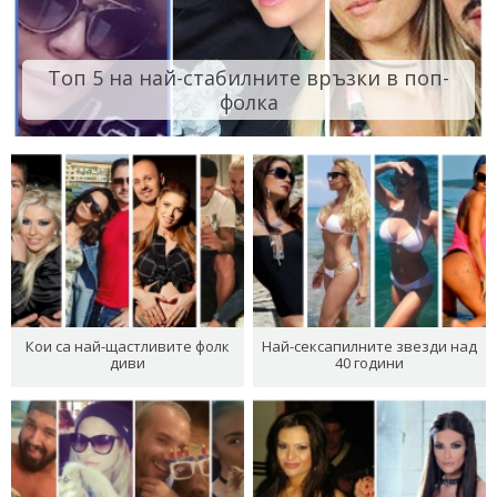
Топ 5 на най-стабилните връзки в поп-
фолка
Кои са най-щастливите фолк
Най-сексапилните звезди над
диви
40 години