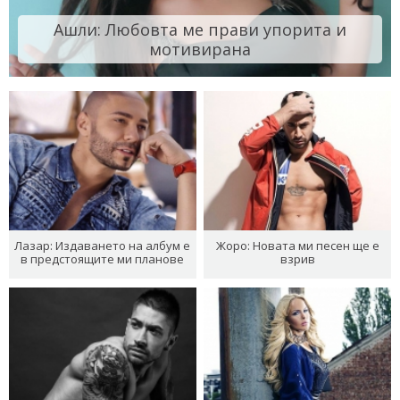
Ашли: Любовта ме прави упорита и
мотивирана
Лазар: Издаването на албум е
Жоро: Новата ми песен ще е
в предстоящите ми планове
взрив