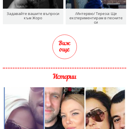
Задавайте вашите въпроси
/Интервю/ Тереза: Ще
към Жоро
експериментирам в песните
си
Виж
още
Истории