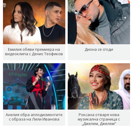
Емилия обяви премиера на
Диона се сгоди
видеоклипа с Денис Теофиков
Анелия обра аплодисментите
Роксана отваря нова
с образа на Лили Иванова
музикална страница с
„Джелем, Джелем“