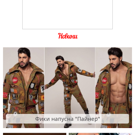
Новини
Фики напусна "Пайнер"