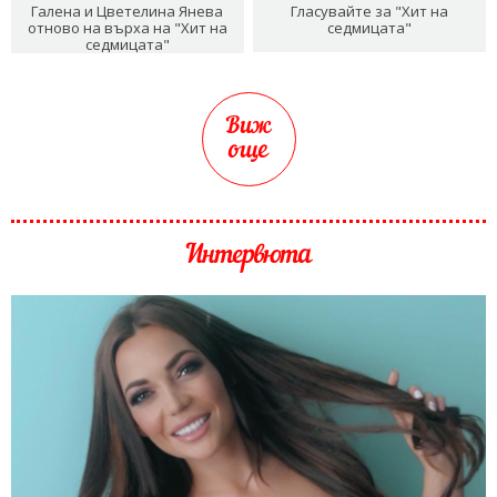
Галена и Цветелина Янева
Гласувайте за "Хит на
отново на върха на "Хит на
седмицата"
седмицата"
Виж
още
Интервюта