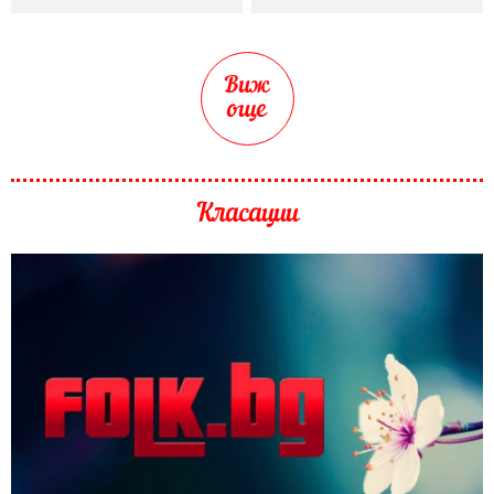
Виж
още
Класации