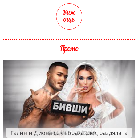
Виж
още
Промо
Галин и Диона се събраха след раздялата