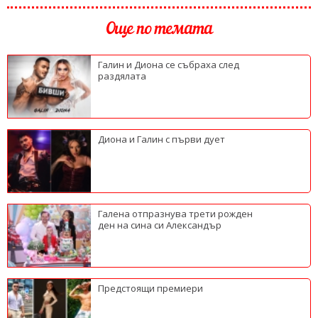
Още по темата
Галин и Диона се събраха след
раздялата
Диона и Галин с първи дует
Галена отпразнува трети рожден
ден на сина си Александър
Предстоящи премиери