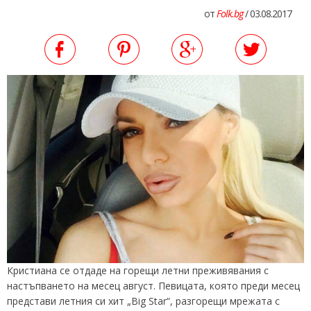
от
Folk.bg
/ 03.08.2017
Кристиана се отдаде на горещи летни преживявания с
настъпването на месец август. Певицата, която преди месец
представи летния си хит „Big Star“, разгорещи мрежата с