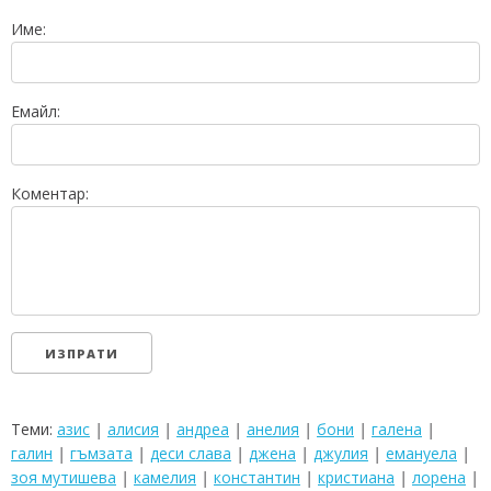
Име:
Емайл:
Коментар:
Теми:
азис
|
алисия
|
андреа
|
анелия
|
бони
|
галена
|
галин
|
гъмзата
|
деси слава
|
джена
|
джулия
|
емануела
|
зоя мутишева
|
камелия
|
константин
|
кристиана
|
лорена
|