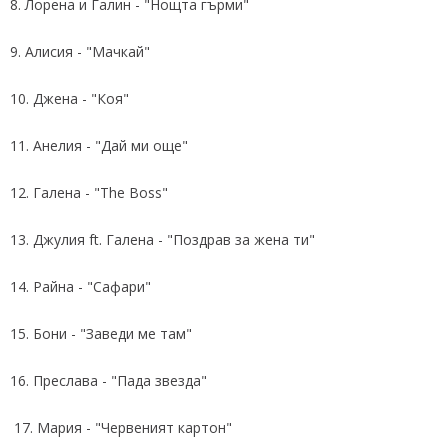
8. Лорена и Галин - "Нощта гърми"
9. Алисия - "Мачкай"
10. Джена - "Коя"
11. Анелия - "Дай ми още"
12. Галена - "The Boss"
13. Джулия ft. Галена - "Поздрав за жена ти"
14. Райна - "Сафари"
15. Бони - "Заведи ме там"
16. Преслава - "Пада звезда"
17. Мария - "Червеният картон"