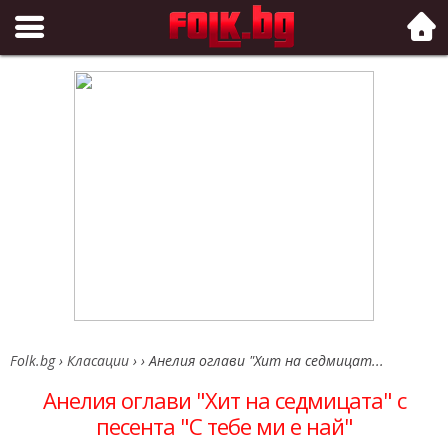
Folk.bg
Folk.bg
›
Класации
›
›
Анелия оглави "Хит на седмицат...
Анелия оглави "Хит на седмицата" с
песента "С тебе ми е най"