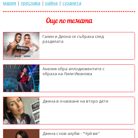
мария
|
преслава
|
райна
|
сузанита
Още по темата
Галин и Диона се събраха след
раздялата
Анелия обра аплодисментите с
образа на Лили Иванова
Джена в очакване на второ дете
Джена с нов алубм - "Чуй ме"