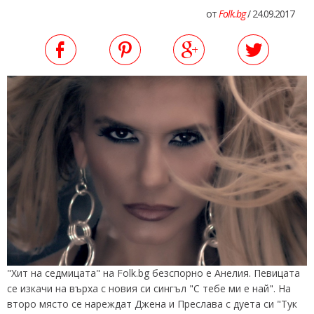
от
Folk.bg
/ 24.09.2017
"Хит на седмицата" на Folk.bg безспорно е Анелия. Певицата
се изкачи на върха с новия си сингъл "С тебе ми е най". На
второ място се нареждат Джена и Преслава с дуета си "Тук