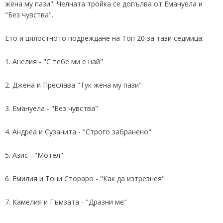
жена му пази". Челната тройка се допълва от Емануела и
"Без чувства".
Ето и цялостното подреждане на Топ 20 за тази седмица:
1. Анелия - "С тебе ми е най"
2. Джена и Преслава "Тук жена му пази"
3. Емануела - "Без чувства"
4. Андреа и Сузанита - "Строго забранено"
5. Азис - "Мотел"
6. Емилия и Тони Стораро - "Как да изтрезнея"
7. Камелия и Гъмзата - "Дразни ме"