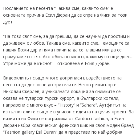
Посланието на песента “Такива сме, каквито сме” е
основната причина Есил Дюран да се спре на Фики за този
дует.
“На този свят сме, за да грешим, да се научим да простим и
да живеем с любов. Такива сме, каквито сме… емоциите са
нашия Божи дар и няма причина да се плашим или да се
срамуваме от тях. Ако обичаш някого, кажи му го още днес…
Утре може да е късно!” – откровена е Есил Дюран.
Видеоклипът също много допринася въздействието на
песента да достигне до зрителите. Негов режисьор е
Николай Скерлев, а уникалната локация за снимките се
оказва не тузарски турски курорт, а български хотели,
направени с много вкус – “History” и “Sahara”. Аутфитът на
изпълнителите също е в унисон с идеята на целия проект. За
визията на Фики се погрижиха от Carducci fashion, а Есил
Дюран избра класическия френския шик на своя моден бранд
“Fashion gallery Esil Duran” да я представи по най-добрия