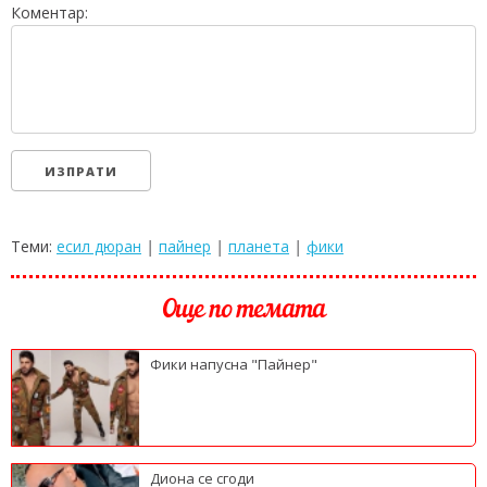
Коментар:
Теми:
есил дюран
|
пайнер
|
планета
|
фики
Още по темата
Фики напусна "Пайнер"
Диона се сгоди