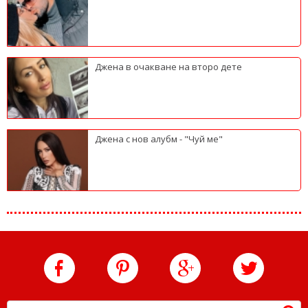
Джена в очакване на второ дете
Джена с нов алубм - "Чуй ме"