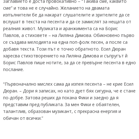
Заглавието е доста провокативно – “Такива сме, каквито
сме” и това не е случайно. Желанието на двамата
изпълнители бе да накарат слушателите и зрителите да се
вслушат в текста на песента и да се замислят за нещата от
реалния живот. Музиката и аранжимента са на Борис
Павлов, а стиховете – на Лиляна Димова. Обикновено първо
се създава мелодията на една поп-фолк песен, а после са
добавя текста. Този път е точно обратното. Есил Дюран
харесва стихотворението на Лиляна Димова и съпругът й
Борис Павлов пише нотите, за да се превърне песента в едно
послание.
“Първоначално мислех сама да изпея песента – не крие Есил
Дюран. – Дори я записах, но като дует бях сигурна, че е стане
по-добре. Затова реших да покана Фики и заедно да я
представим пред публиката. За мен Фики е обаятелен,
талантлив, образован музикант, с прекрасна енергия и
обичан от всички.”