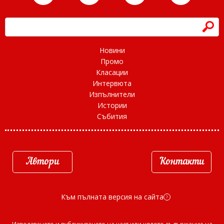
h
Новини
Промо
Класации
Интервюта
Изпълнители
Истории
Събития
Автори
Контакти
Към пълната версия на сайта
d