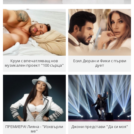
Крум с впечатляващ нов
Есил Дюран и Фики с първи
музикален проект "100 сърца"
дует
ПРЕМИЕРА! Лияна - "Изхвърли
Джони представи "Да си моя"
ме"