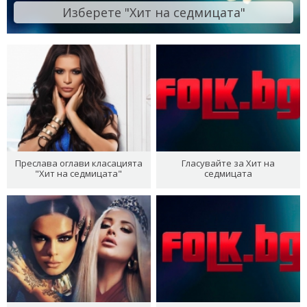
Изберете "Хит на седмицата"
Преслава оглави класацията
Гласувайте за Хит на
"Хит на седмицата"
седмицата