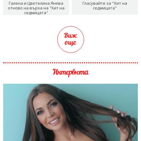
Галена и Цветелина Янева
Гласувайте за "Хит на
отново на върха на "Хит на
седмицата"
седмицата"
Виж
още
Интервюта