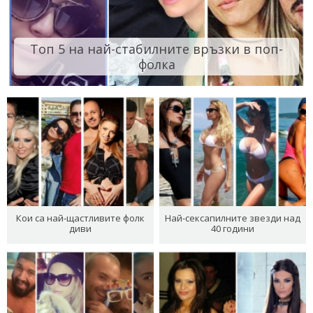
Топ 5 на най-стабилните връзки в поп-
фолка
Кои са най-щастливите фолк
Най-сексапилните звезди над
диви
40 години