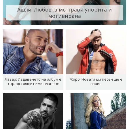
Ашли: Любовта ме прави упорита и
мотивирана
Лазар: Издаването на албум е
Жоро: Новата ми песен ще е
в предстоящите ми планове
взрив