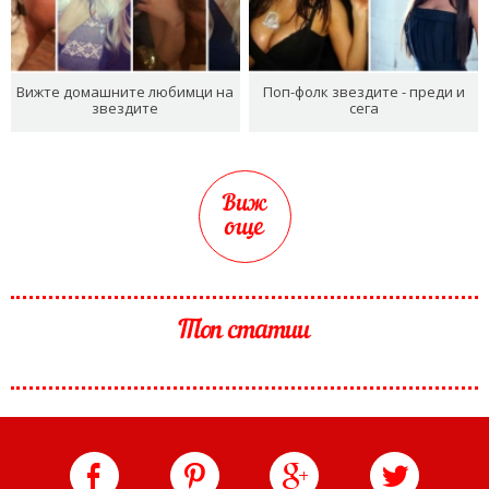
Вижте домашните любимци на
Поп-фолк звездите - преди и
звездите
сега
Виж
още
Топ статии