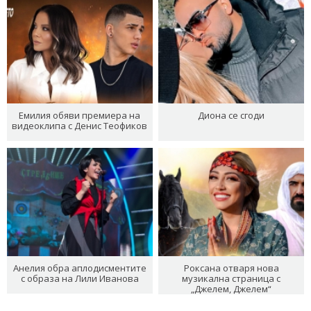
Емилия обяви премиера на
Диона се сгоди
видеоклипа с Денис Теофиков
Анелия обра аплодисментите
Роксана отваря нова
с образа на Лили Иванова
музикална страница с
„Джелем, Джелем“