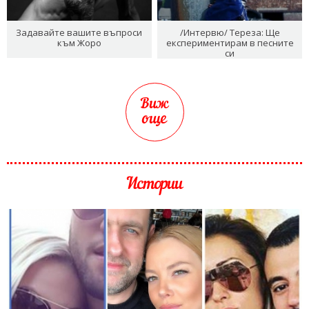
Задавайте вашите въпроси
/Интервю/ Тереза: Ще
към Жоро
експериментирам в песните
си
Виж
още
Истории