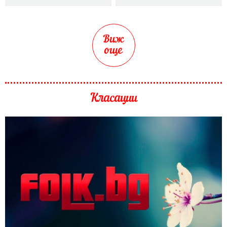
Виж
още
Класации