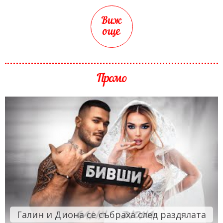
Виж
още
Промо
Галин и Диона се събраха след раздялата