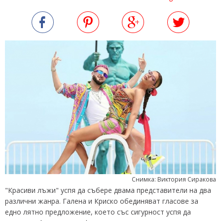
Снимка: Виктория Сиракова
"Красиви лъжи" успя да събере двама представители на два
различни жанра. Галена и Криско обединяват гласове за
едно лятно предложение, което със сигурност успя да