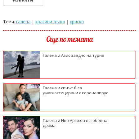
Теми:
галена
|
красиви лъжи
|
криско
Още по темата
Галена и Азис заедно на турне
Галена и синът й са
диагностицирани с коронавирус
Галена и Иво Аръков в любовна
драма