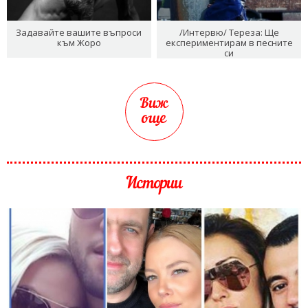
Задавайте вашите въпроси
/Интервю/ Тереза: Ще
към Жоро
експериментирам в песните
си
Виж
още
Истории