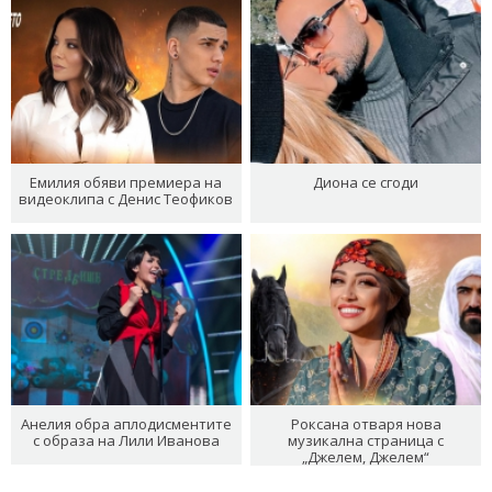
Емилия обяви премиера на
Диона се сгоди
видеоклипа с Денис Теофиков
Анелия обра аплодисментите
Роксана отваря нова
с образа на Лили Иванова
музикална страница с
„Джелем, Джелем“