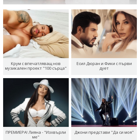
Крум с впечатляващ нов
Есил Дюран и Фики с първи
музикален проект "100 сърца"
дует
ПРЕМИЕРА! Лияна - "Изхвърли
Джони представи "Да си моя"
ме"