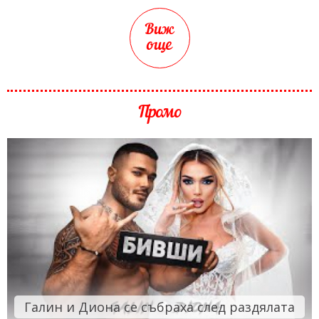
Виж
още
Промо
Галин и Диона се събраха след раздялата