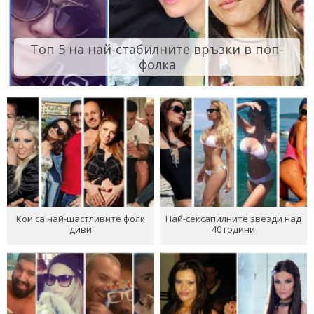
Топ 5 на най-стабилните връзки в поп-
фолка
Кои са най-щастливите фолк
Най-сексапилните звезди над
диви
40 години