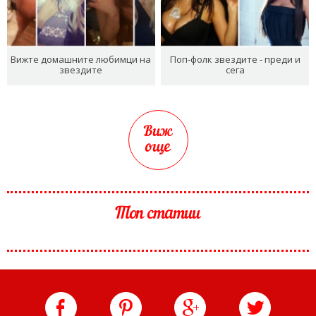
Вижте домашните любимци на
Поп-фолк звездите - преди и
звездите
сега
Виж
още
Топ статии