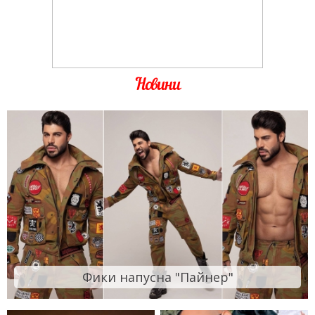
Новини
Фики напусна "Пайнер"