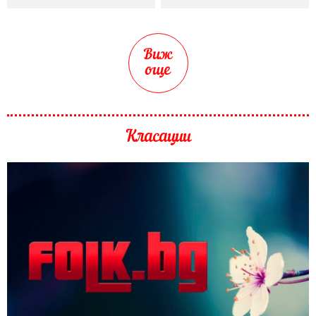
Виж
още
Класации