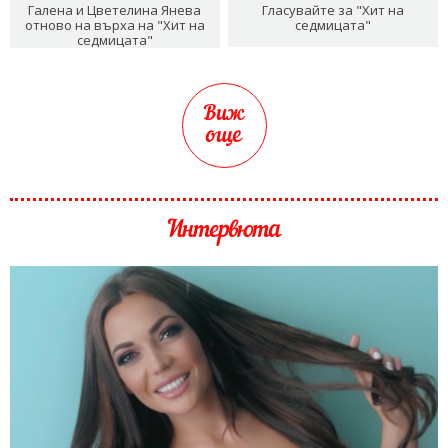
Галена и Цветелина Янева
Гласувайте за "Хит на
отново на върха на "Хит на
седмицата"
седмицата"
Виж
още
Интервюта