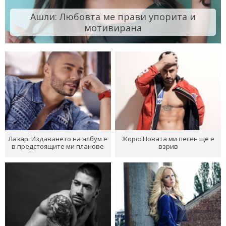
Ашли: Любовта ме прави упорита и
мотивирана
Лазар: Издаването на албум е
Жоро: Новата ми песен ще е
в предстоящите ми планове
взрив