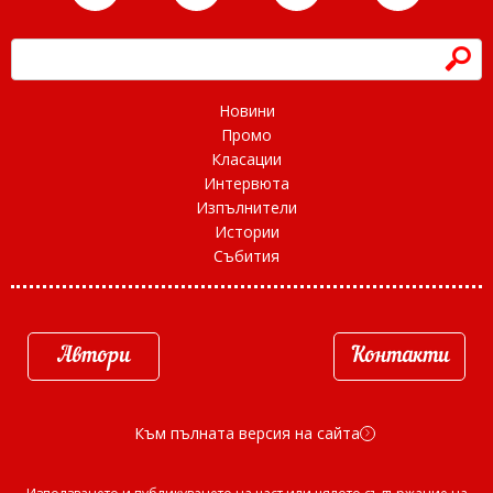
h
Новини
Промо
Класации
Интервюта
Изпълнители
Истории
Събития
Автори
Контакти
Към пълната версия на сайта
d