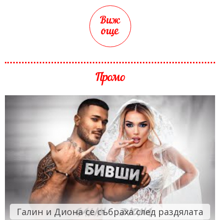
Виж
още
Промо
Галин и Диона се събраха след раздялата