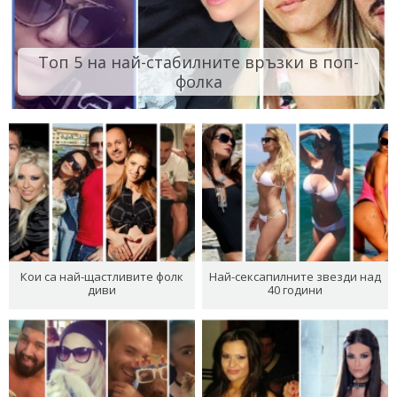
Топ 5 на най-стабилните връзки в поп-
фолка
Кои са най-щастливите фолк
Най-сексапилните звезди над
диви
40 години