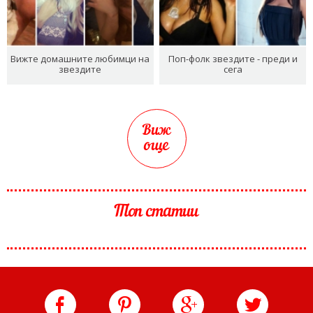
Вижте домашните любимци на
Поп-фолк звездите - преди и
звездите
сега
Виж
още
Топ статии