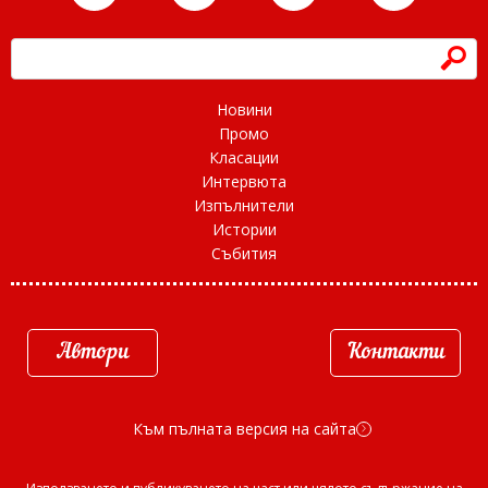
h
Новини
Промо
Класации
Интервюта
Изпълнители
Истории
Събития
Автори
Контакти
Към пълната версия на сайта
d