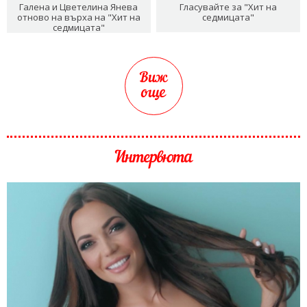
Галена и Цветелина Янева
Гласувайте за "Хит на
отново на върха на "Хит на
седмицата"
седмицата"
Виж
още
Интервюта