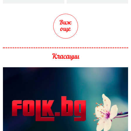
Виж
още
Класации