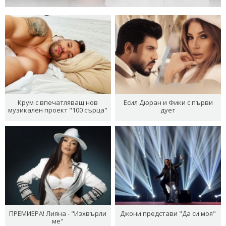
Крум с впечатляващ нов
Есил Дюран и Фики с първи
музикален проект "100 сърца"
дует
ПРЕМИЕРА! Лияна - "Изхвърли
Джони представи "Да си моя"
ме"