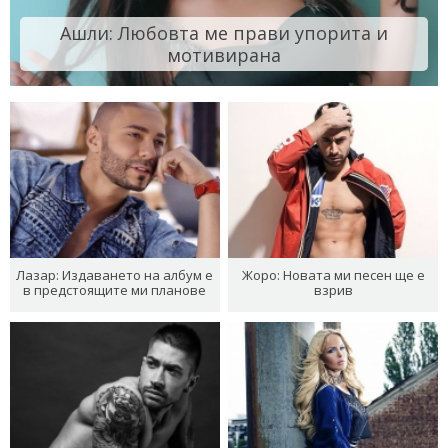
Ашли: Любовта ме прави упорита и
мотивирана
Лазар: Издаването на албум е
Жоро: Новата ми песен ще е
в предстоящите ми планове
взрив