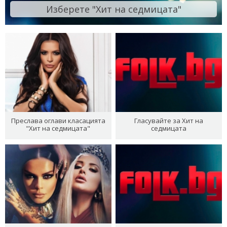
Изберете "Хит на седмицата"
Преслава оглави класацията
Гласувайте за Хит на
"Хит на седмицата"
седмицата