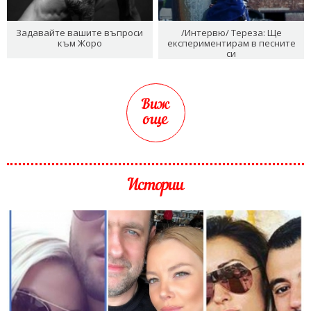
Задавайте вашите въпроси
/Интервю/ Тереза: Ще
към Жоро
експериментирам в песните
си
Виж
още
Истории