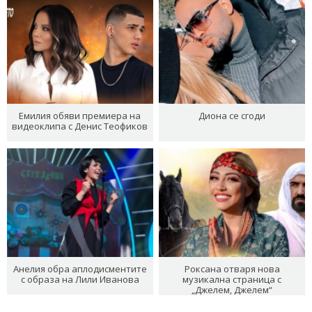
Емилия обяви премиера на
Диона се сгоди
видеоклипа с Денис Теофиков
Анелия обра аплодисментите
Роксана отваря нова
с образа на Лили Иванова
музикална страница с
„Джелем, Джелем“