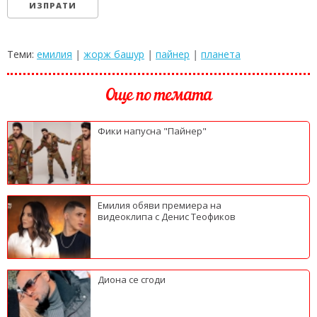
Теми:
емилия
|
жорж башур
|
пайнер
|
планета
Още по темата
Фики напусна "Пайнер"
Емилия обяви премиера на
видеоклипа с Денис Теофиков
Диона се сгоди