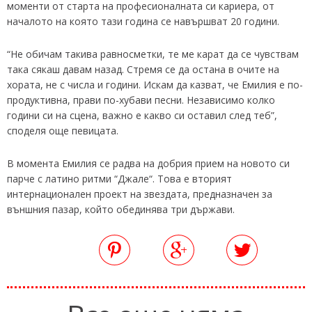
моменти от старта на професионалната си кариера, от
началото на която тази година се навършват 20 години.
“Не обичам такива равносметки, те ме карат да се чувствам
така сякаш давам назад. Стремя се да остана в очите на
хората, не с числа и години. Искам да казват, че Емилия е по-
продуктивна, прави по-хубави песни. Независимо колко
години си на сцена, важно е какво си оставил след теб”,
споделя още певицата.
В момента Емилия се радва на добрия прием на новото си
парче с латино ритми “Джале“. Това е вторият
интернационален проект на звездата, предназначен за
външния пазар, който обединява три държави.