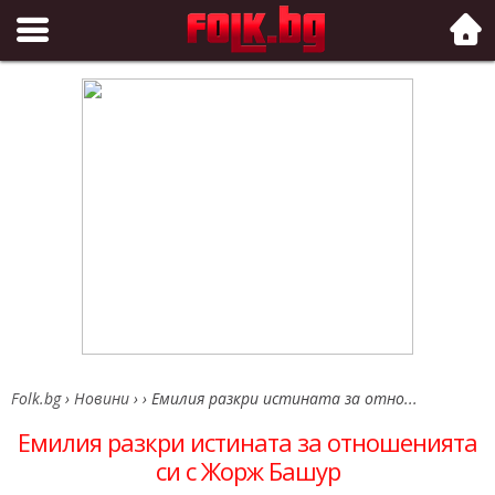
Folk.bg
Folk.bg
›
Новини
›
›
Емилия разкри истината за отно...
Емилия разкри истината за отношенията
си с Жорж Башур