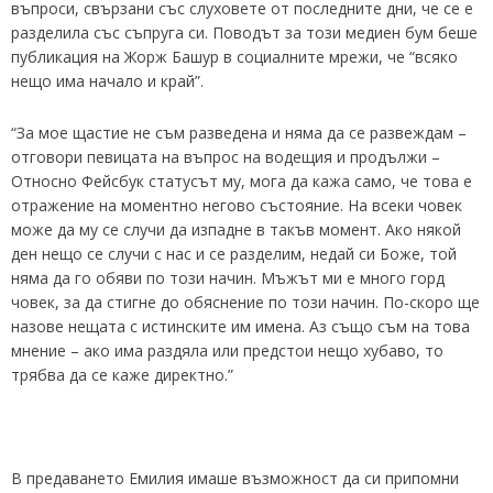
въпроси, свързани със слуховете от последните дни, че се е
разделила със съпруга си. Поводът за този медиен бум беше
публикация на Жорж Башур в социалните мрежи, че “всяко
нещо има начало и край”.
“За мое щастие не съм разведена и няма да се развеждам –
отговори певицата на въпрос на водещия и продължи –
Относно Фейсбук статусът му, мога да кажа само, че това е
отражение на моментно негово състояние. На всеки човек
може да му се случи да изпадне в такъв момент. Ако някой
ден нещо се случи с нас и се разделим, недай си Боже, той
няма да го обяви по този начин. Мъжът ми е много горд
човек, за да стигне до обяснение по този начин. По-скоро ще
назове нещата с истинските им имена. Аз също съм на това
мнение – ако има раздяла или предстои нещо хубаво, то
трябва да се каже директно.”
В предаването Емилия имаше възможност да си припомни