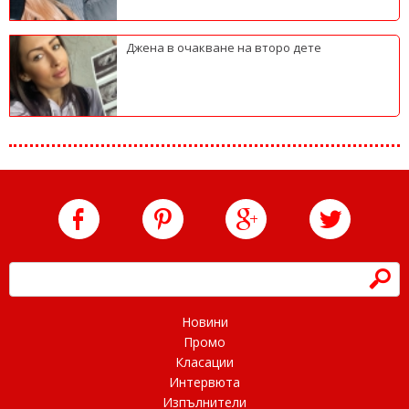
Джена в очакване на второ дете
h
Новини
Промо
Класации
Интервюта
Изпълнители