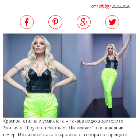
от
Folk.bg
/ 25.02.2020
Красива, стилна и усмихната – такава видяха зрителите
Емилия в “Шоуто на Николаос Цитиридис” в понеделник
вечер. Изпълнителката откровено отговори на горещите