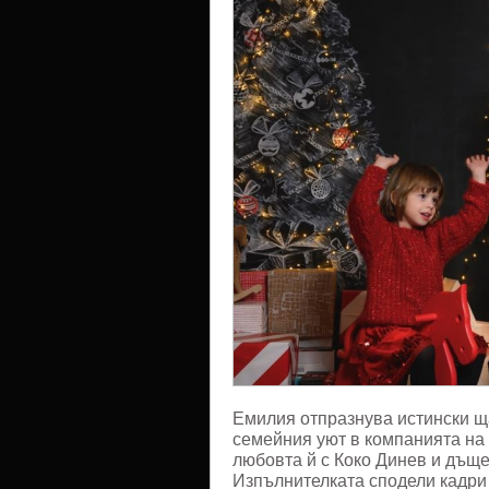
Емилия
тази
Коледа
Емилия отпразнува истински щ
семейния уют в компанията на 
любовта й с Коко Динев и дъщ
Изпълнителката сподели кадри 