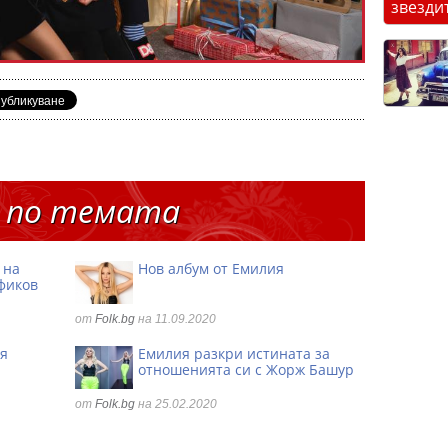
звезди
 по темата
 на
Нов албум от Емилия
фиков
от
Folk.bg
на 11.09.2020
ия
Емилия разкри истината за
отношенията си с Жорж Башур
от
Folk.bg
на 25.02.2020