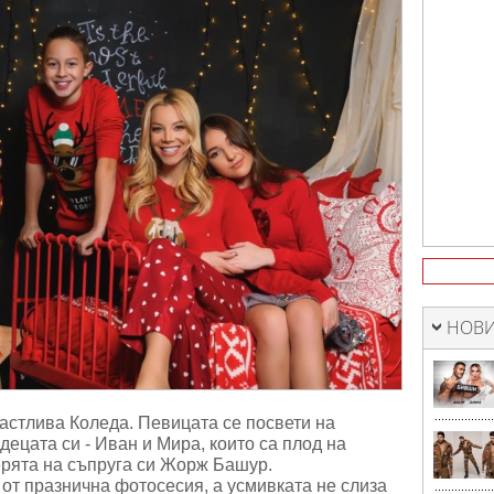
НОВИ
астлива Коледа. Певицата се посвети на
децата си - Иван и Мира, които са плод на
ерята на съпруга си Жорж Башур.
от празнична фотосесия, а усмивката не слиза