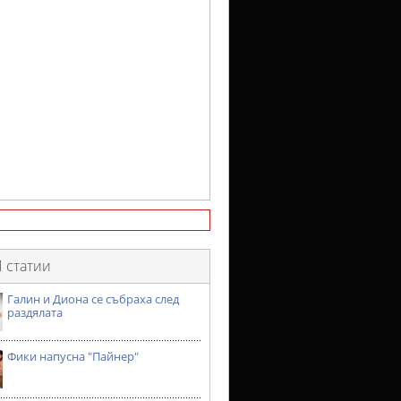
 статии
Галин и Диона се събраха след
раздялата
Фики напусна "Пайнер"