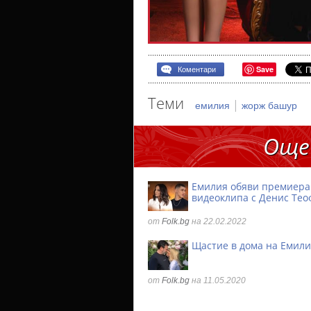
Save
Коментари
Теми
|
емилия
жорж башур
Още
Емилия обяви премиера
видеоклипа с Денис Тео
от
Folk.bg
на 22.02.2022
Щастие в дома на Емил
от
Folk.bg
на 11.05.2020