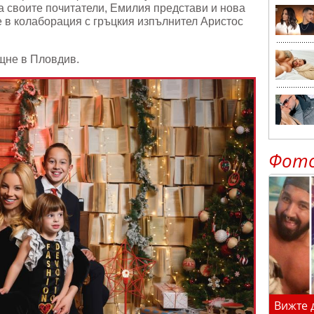
за своите почитатели, Емилия представи и нова
е в колаборация с гръцкия изпълнител Аристос
щне в Пловдив.
Фот
Вижте 