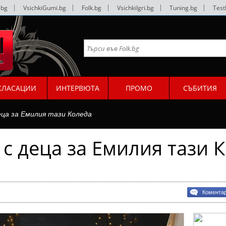
.bg
|
VsichkiGumi.bg
|
Folk.bg
|
VsichkiIgri.bg
|
Tuning.bg
|
Test
КЛАСАЦИИ
ИНТЕРВЮТА
ПРОМО
СЪБИТИЯ
еца за Емилия тази Коледа
с деца за Емилия тази 
Комента