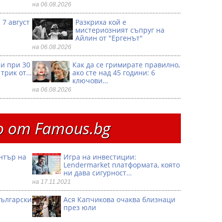
на 06.08.2026
 7 август
Разкриха кой е
мистериозният съпруг на
Айлин от "Ергенът"
на 06.08.2026
ри при 30
Как да се гримирате правилно,
 трик от…
ако сте над 45 години: 6
ключови…
на 06.08.2026
 от Famous.bg
ентър на
Игра на инвестиции:
Lendermarket платформата, която
ни дава сигурност…
на 17.11.2021
български
Ася Капчикова очаква близнаци
през юли