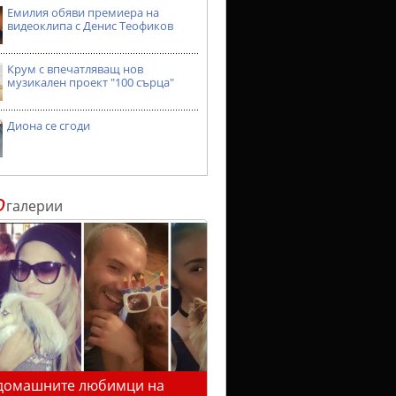
Емилия обяви премиера на
видеоклипа с Денис Теофиков
Крум с впечатляващ нов
музикален проект "100 сърца"
Диона се сгоди
о
галерии
домашните любимци на