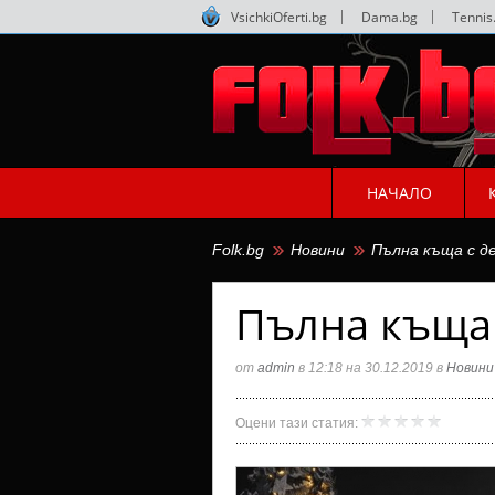
VsichkiOferti.bg
|
Dama.bg
|
Tennis
НАЧАЛО
Folk.bg
Новини
Пълна къща с д
Пълна къща 
от
admin
в 12:18 на 30.12.2019 в
Новини
Пълна
admin
Оцени тази статия:
къща
с
деца
за