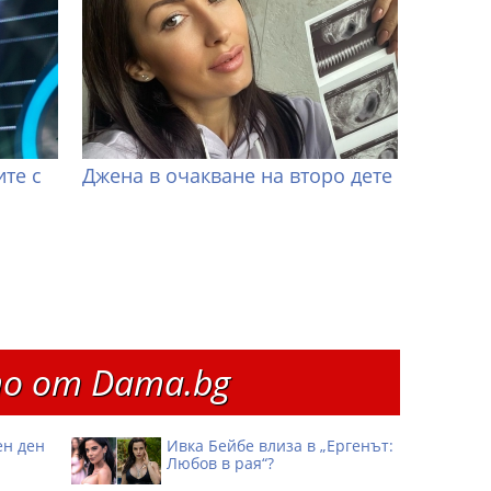
те с
Джена в очакване на второ дете
о от Dama.bg
ен ден
Ивка Бейбе влиза в „Ергенът:
Любов в рая“?