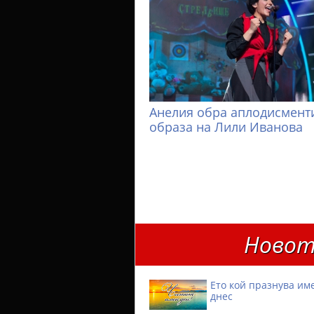
Анелия обра аплодисменти
образа на Лили Иванова
Новот
Ето кой празнува им
днес