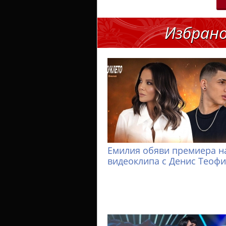
Избран
Емилия обяви премиера н
видеоклипа с Денис Теоф