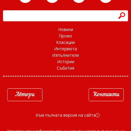
h
Новини
Промо
Класации
Интервюта
Изпълнители
Истории
Събития
Автори
Контакти
Към пълната версия на сайта
d