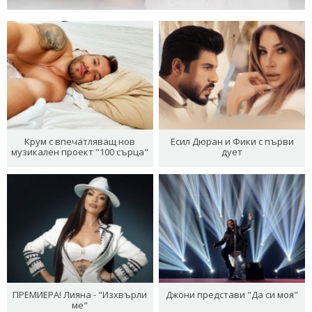
Крум с впечатляващ нов
Есил Дюран и Фики с първи
музикален проект "100 сърца"
дует
ПРЕМИЕРА! Лияна - "Изхвърли
Джони представи "Да си моя"
ме"