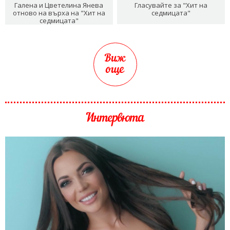
Галена и Цветелина Янева
Гласувайте за "Хит на
отново на върха на "Хит на
седмицата"
седмицата"
Виж
още
Интервюта