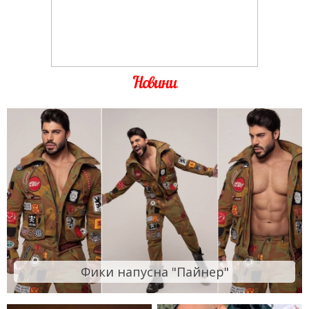
Новини
Фики напусна "Пайнер"