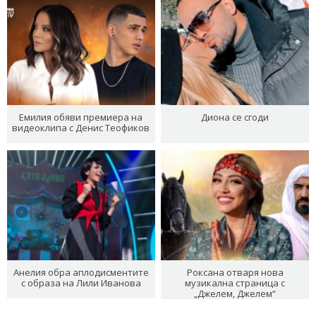
Емилия обяви премиера на
Диона се сгоди
видеоклипа с Денис Теофиков
Анелия обра аплодисментите
Роксана отваря нова
с образа на Лили Иванова
музикална страница с
„Джелем, Джелем“