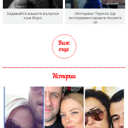
Задавайте вашите въпроси
/Интервю/ Тереза: Ще
към Жоро
експериментирам в песните
си
Виж
още
Истории