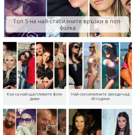
Топ 5 на най-стабилните връзки в поп-
фолка
Кои са най-щастливите фолк
Най-сексапилните звезди над
диви
40 години