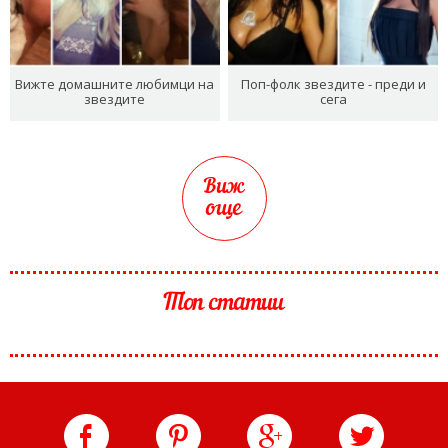
Вижте домашните любимци на
Поп-фолк звездите - преди и
звездите
сега
Виж
още
Топ статии