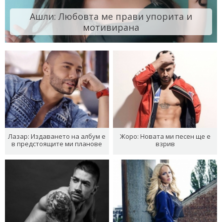
Ашли: Любовта ме прави упорита и
мотивирана
Лазар: Издаването на албум е
Жоро: Новата ми песен ще е
в предстоящите ми планове
взрив