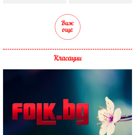
Виж
още
Класации