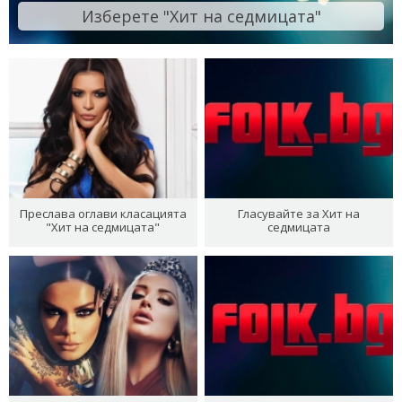
Изберете "Хит на седмицата"
Преслава оглави класацията
Гласувайте за Хит на
"Хит на седмицата"
седмицата