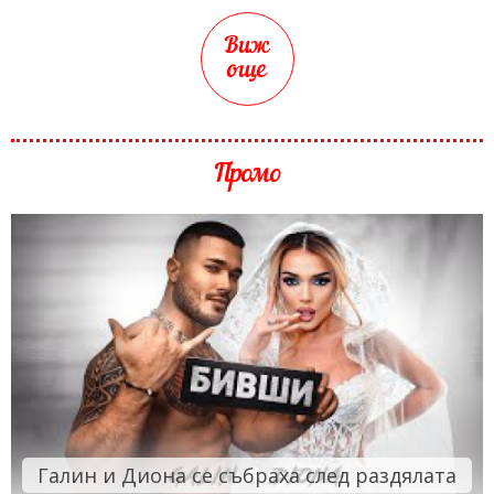
Виж
още
Промо
Галин и Диона се събраха след раздялата