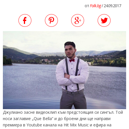
от
Folk.bg
/ 24.09.2017
Джулиано засне видеоклип към предстоящия си сингъл. Той
носи заглавие „Que Bella“ и до броени дни ще направи
премиера в Youtube канала на Hit Mix Music и ефира на