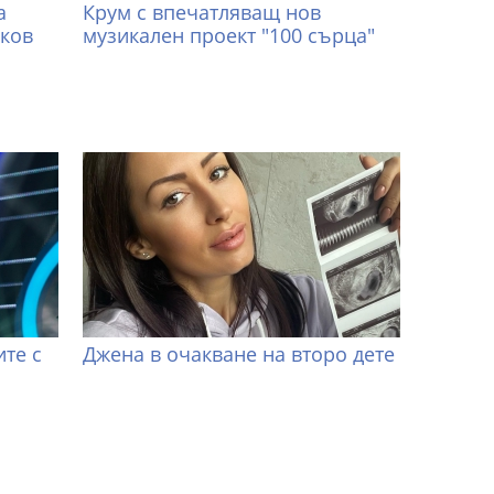
а
Крум с впечатляващ нов
иков
музикален проект "100 сърца"
те с
Джена в очакване на второ дете