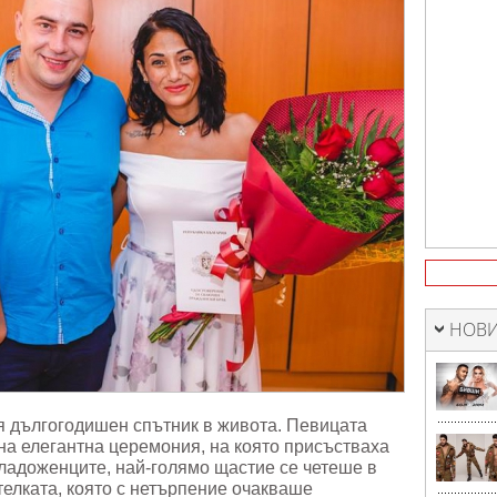
НОВИ
я дългогодишен спътник в живота. Певицата
 на елегантна церемония, на която присъстваха
младоженците, най-голямо щастие се четеше в
елката, която с нетърпение очакваше