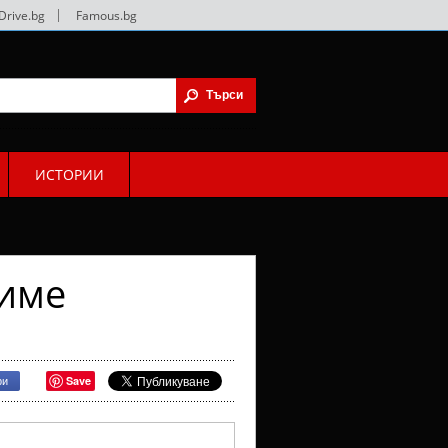
Drive.bg
|
Famous.bg
ИСТОРИИ
 име
Save
ри