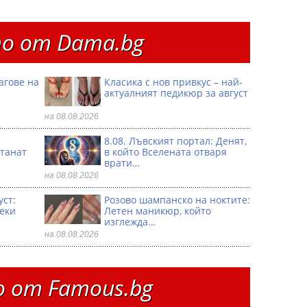
о от Dama.bg
агове на
Класика с нов привкус – най-
актуалният педикюр за август
на 08.08.2026
8.08. Лъвският портал: Денят,
танат
в който Вселената отваря
врати…
на 08.08.2026
уст:
Розово шампанско на ноктите:
секи
Летен маникюр, който
изглежда…
на 08.08.2026
 от Famous.bg