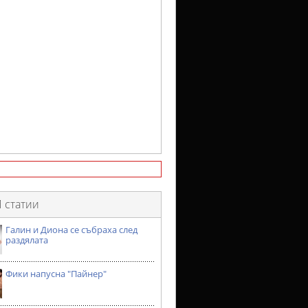
 статии
Галин и Диона се събраха след
раздялата
Фики напусна "Пайнер"