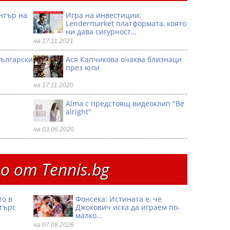
ентър на
Игра на инвестиции:
Lendermarket платформата, която
ни дава сигурност…
на 17.11.2021
български
Ася Капчикова очаква близнаци
през юли
на 17.11.2020
Alma с предстоящ видеоклип "Be
alright"
на 03.06.2020
 от Тennis.bg
то в
Фонсека: Истината е, че
търс
Джокович иска да играем по-
малко…
на 07.08.2026