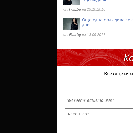
от
Folk.bg
на 29.10.2018
Още една фолк дива се
днес
от
Folk.bg
на 13.09.2017
К
Все още ням