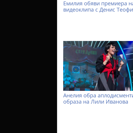
Емилия обяви премиера н
видеоклипа с Денис Теоф
Анелия обра аплодисменти
образа на Лили Иванова