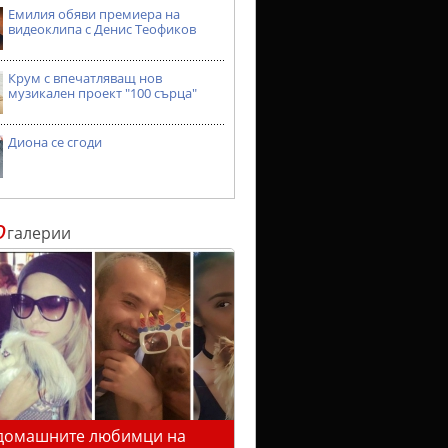
Емилия обяви премиера на
видеоклипа с Денис Теофиков
Крум с впечатляващ нов
музикален проект "100 сърца"
Диона се сгоди
о
галерии
домашните любимци на