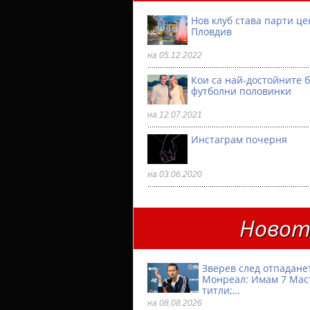
Нов клуб става парти ц
Пловдив
на 05.12.2022
Кои са най-достойните 
футболни половинки
на 12.07.2021
Инстаграм почерня
на 03.06.2020
Новото
Зверев след отпадане
Монреал: Имам 7 Мас
титли;…
на 08.08.2026