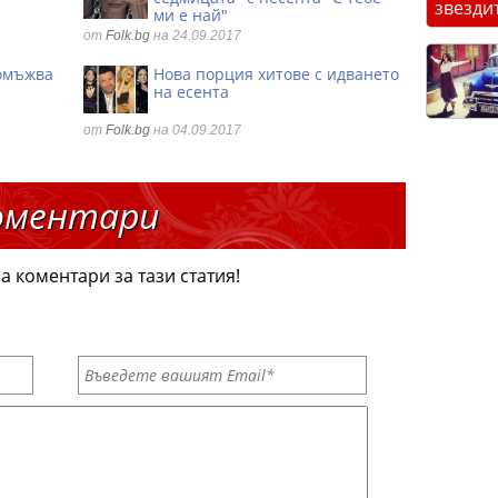
звезди
ми е най"
от
Folk.bg
на 24.09.2017
 омъжва
Нова порция хитове с идването
на есента
от
Folk.bg
на 04.09.2017
оментари
а коментари за тази статия!