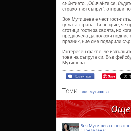
събитието. „Обичайте се, бъдет
страхотния съпруг“, отправи п
Зоя Мутишева е чест гост-изпъ
цялата страна. Тя не крие, че 
стотици гости за своята, но ко
предпочела да положи подпис с
празник, ние сме подарили сър
Интересен факт е, че изпълни
това на съпруга си. Във фейсб
Мутишева.
Save
Коментари
Теми
зоя мутишева
Още
Зоя Мутишева с нов про
"Предадена"