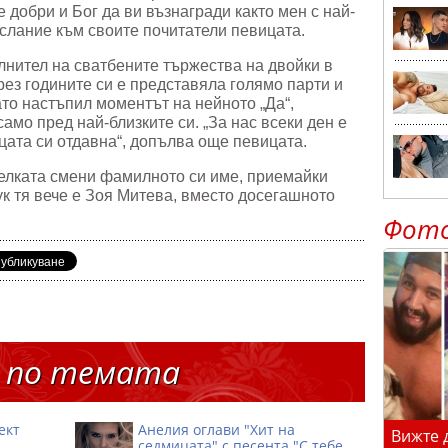
е добри и Бог да ви възнагради както мен с най-
ослание към своите почитатели певицата.
лнител на сватбените тържества на двойки в
през годините си е представяла голямо парти и
гато настъпил моментът на нейното „Да“,
амо пред най-близките си. „За нас всеки ден е
цата си отдавна“, допълва още певицата.
телката смени фамилното си име, приемайки
ук тя вече е Зоя Митева, вместо досегашното
Фот
 по темата
ект
Анелия оглави "Хит на
Вижте 
седмицата" с песента "С тебе