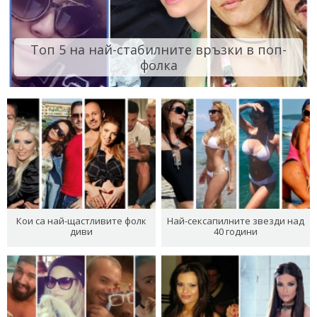
Топ 5 на най-стабилните връзки в поп-
фолка
Кои са най-щастливите фолк
Най-сексапилните звезди над
диви
40 години