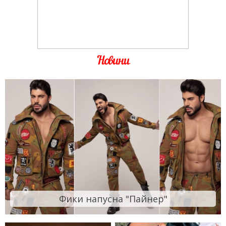
Новини
Фики напусна "Пайнер"