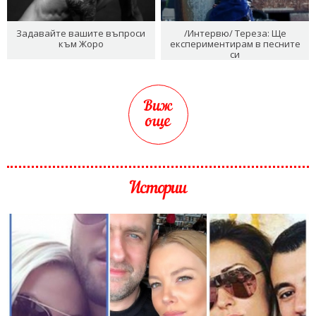
Задавайте вашите въпроси
/Интервю/ Тереза: Ще
към Жоро
експериментирам в песните
си
Виж
още
Истории