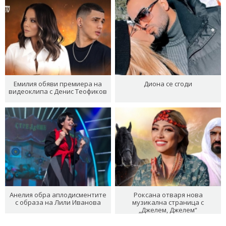
Емилия обяви премиера на
Диона се сгоди
видеоклипа с Денис Теофиков
Анелия обра аплодисментите
Роксана отваря нова
с образа на Лили Иванова
музикална страница с
„Джелем, Джелем“