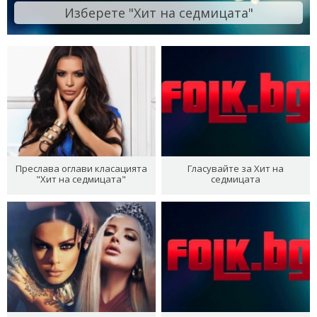
Изберете "Хит на седмицата"
Преслава оглави класацията
Гласувайте за Хит на
"Хит на седмицата"
седмицата