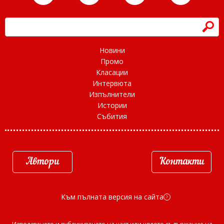
h
Новини
Промо
Класации
Интервюта
Изпълнители
Истории
Събития
Автори
Контакти
Към пълната версия на сайта
d