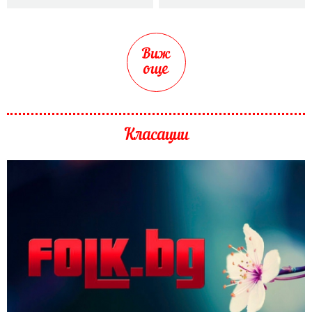
Виж
още
Класации