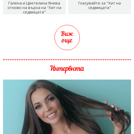
Галена и Цветелина Янева
Гласувайте за "Хит на
отново на върха на "Хит на
седмицата"
седмицата"
Виж
още
Интервюта