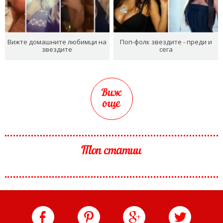
Вижте домашните любимци на
Поп-фолк звездите - преди и
звездите
сега
Виж
още
Топ статии