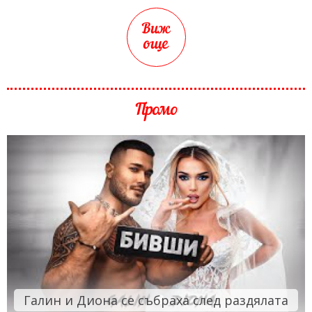
Виж
още
Промо
Галин и Диона се събраха след раздялата