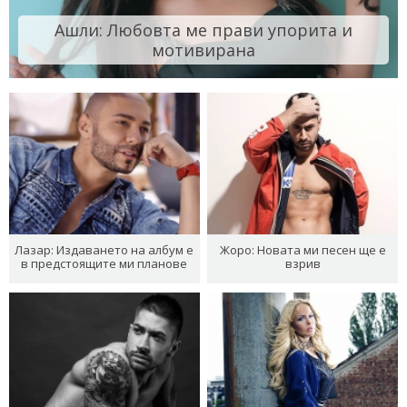
Ашли: Любовта ме прави упорита и
мотивирана
Лазар: Издаването на албум е
Жоро: Новата ми песен ще е
в предстоящите ми планове
взрив