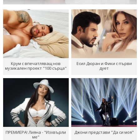
Крум с впечатляващ нов
Есил Дюран и Фики с първи
музикален проект "100 сърца"
дует
ПРЕМИЕРА! Лияна - "Изхвърли
Джони представи "Да си моя"
ме"