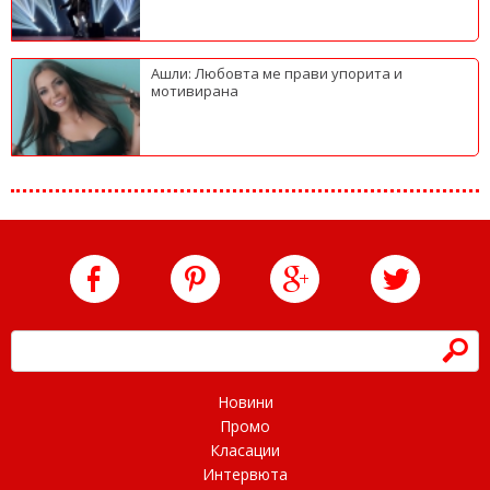
Ашли: Любовта ме прави упорита и
мотивирана
h
Новини
Промо
Класации
Интервюта