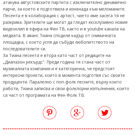
атакува августовските партита с изключително динамично
парче, за което е подготвила и изненада към меломаните.
Песента е в колаборация с артист, чието име засега тя не
разкрива. Зрителите ще могат да гледат ексклузивно новия
видеоклип в ефира на Фен ТВ, както и в youtube канала на
медиата. В аванс Тиана сподели кадър от снимачната
площадка, с което успя да събуди любопитството на
последователите си.
За Тиана песента е втора като част от редиците на
„Диапазон рекърдс“. Преди година тя стана част от
музикалната компания и е категорична, че предстоят
интересни проекти, които в момента подготвя със своите
продуценти. Паралелно с поп-фолк песните, върху които
работи, Тиана записва и свои фолклорни изпълнения, които
са част от програмата на Фен Фолк ТВ.