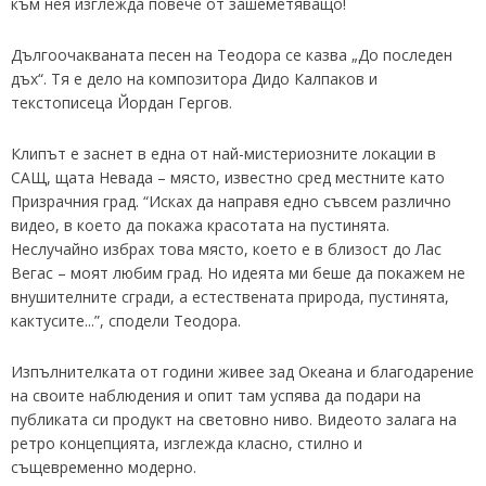
към нея изглежда повече от зашеметяващо!
Дългоочакваната песен на Теодора се казва „До последен
дъх“. Тя е дело на композитора Дидо Калпаков и
текстописеца Йордан Гергов.
Клипът е заснет в една от най-мистериозните локации в
САЩ, щата Невада – място, известно сред местните като
Призрачния град. “Исках да направя едно съвсем различно
видео, в което да покажа красотата на пустинята.
Неслучайно избрах това място, което е в близост до Лас
Вегас – моят любим град. Но идеята ми беше да покажем не
внушителните сгради, а естествената природа, пустинята,
кактусите...”, сподели Теодора.
Изпълнителката от години живее зад Океана и благодарение
на своите наблюдения и опит там успява да подари на
публиката си продукт на световно ниво. Видеото залага на
ретро концепцията, изглежда класно, стилно и
същевременно модерно.