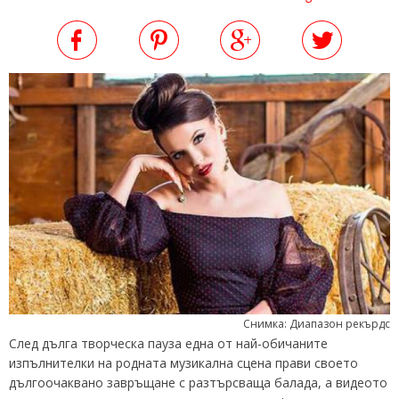
Снимка: Диапазон рекърдс
След дълга творческа пауза една от най-обичаните
изпълнителки на родната музикална сцена прави своето
дългоочаквано завръщане с разтърсваща балада, а видеото