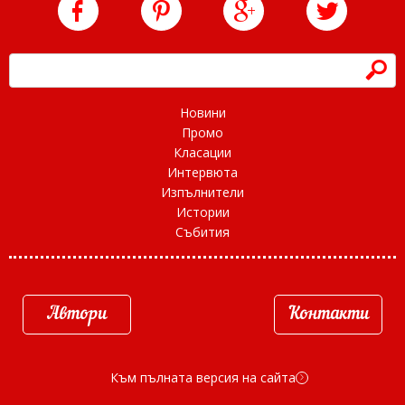
h
Новини
Промо
Класации
Интервюта
Изпълнители
Истории
Събития
Автори
Контакти
Към пълната версия на сайта
d