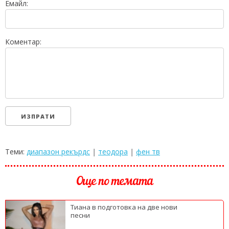
Емайл:
Коментар:
Теми:
диапазон рекърдс
|
теодора
|
фен тв
Още по темата
Тиана в подготовка на две нови
песни