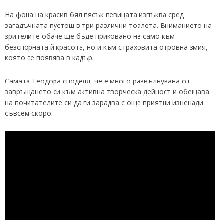
На фона на красив бял пясък певицата изпъква сред
загадъчната пустош в три различни тоалета. Вниманието на
зрителите обаче ще бъде приковано не само към
безспорната й красота, но и към страховита отровна змия,
която се появява в кадър.
Самата Теодора споделя, че е много развълнувана от
завръщането си към активна творческа дейност и обещава
на почитателите си да ги зарадва с още приятни изненади
съвсем скоро.