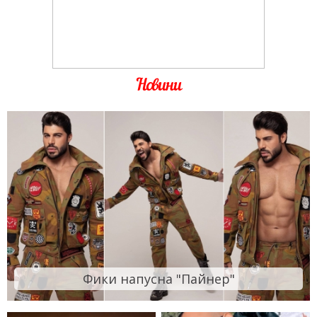
Новини
Фики напусна "Пайнер"