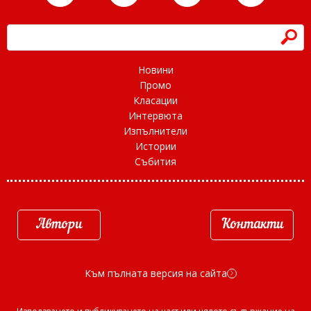
h
Новини
Промо
Класации
Интервюта
Изпълнители
Истории
Събития
Автори
Контакти
Към пълната версия на сайта
d