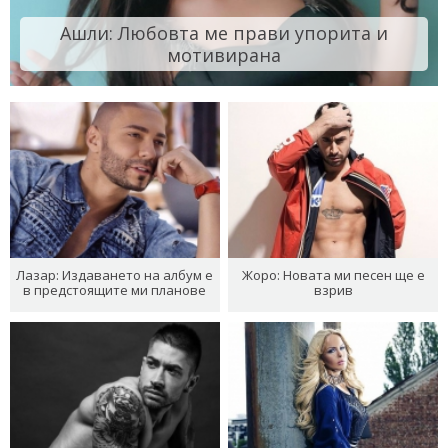
Ашли: Любовта ме прави упорита и
мотивирана
Лазар: Издаването на албум е
Жоро: Новата ми песен ще е
в предстоящите ми планове
взрив