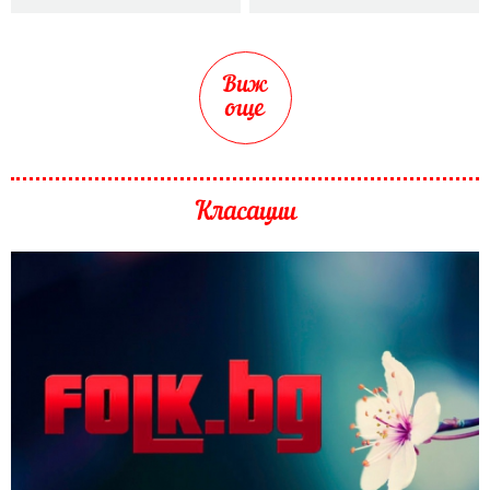
Виж
още
Класации