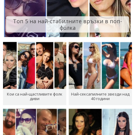
Топ 5 на най-стабилните връзки в поп-
фолка
Кои са най-щастливите фолк
Най-сексапилните звезди над
диви
40 години