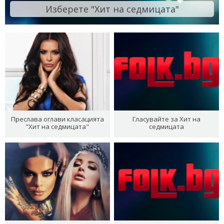
Изберете "Хит на седмицата"
Преслава оглави класацията
Гласувайте за Хит на
"Хит на седмицата"
седмицата