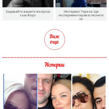
Задавайте вашите въпроси
/Интервю/ Тереза: Ще
към Жоро
експериментирам в песните
си
Виж
още
Истории