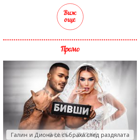
Виж
още
Промо
Галин и Диона се събраха след раздялата