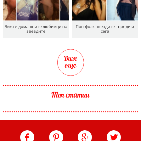
Вижте домашните любимци на
Поп-фолк звездите - преди и
звездите
сега
Виж
още
Топ статии