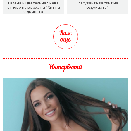
Галена и Цветелина Янева
Гласувайте за "Хит на
отново на върха на "Хит на
седмицата"
седмицата"
Виж
още
Интервюта