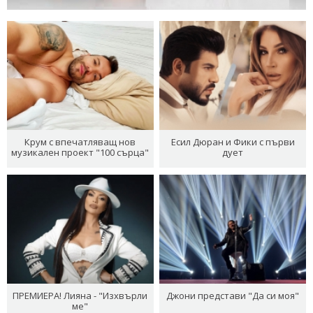
Крум с впечатляващ нов
Есил Дюран и Фики с първи
музикален проект "100 сърца"
дует
ПРЕМИЕРА! Лияна - "Изхвърли
Джони представи "Да си моя"
ме"