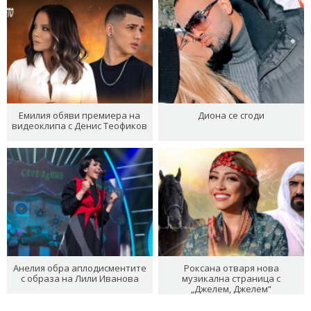
Емилия обяви премиера на
Диона се сгоди
видеоклипа с Денис Теофиков
Анелия обра аплодисментите
Роксана отваря нова
с образа на Лили Иванова
музикална страница с
„Джелем, Джелем“