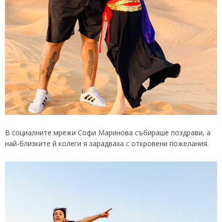
В социалните мрежи Софи Маринова събираше поздрави, а
най-близките й колеги я зарадваха с откровени пожелания.