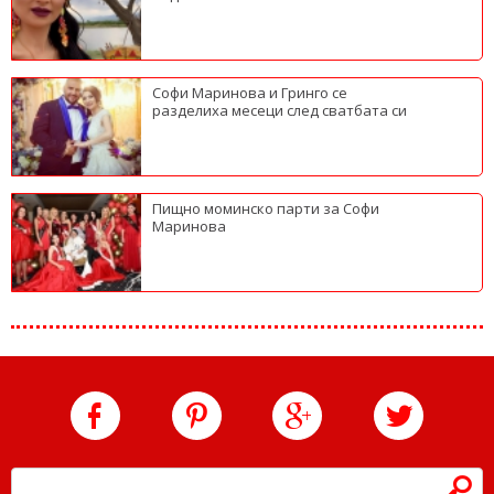
Софи Маринова и Гринго се
разделиха месеци след сватбата си
Пищно моминско парти за Софи
Маринова
h