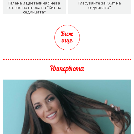
Галена и Цветелина Янева
Гласувайте за "Хит на
отново на върха на "Хит на
седмицата"
седмицата"
Виж
още
Интервюта