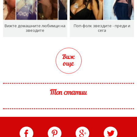
Вижте домашните любимци на
Поп-фолк звездите - преди и
звездите
сега
Виж
още
Топ статии