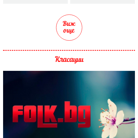
Виж
още
Класации