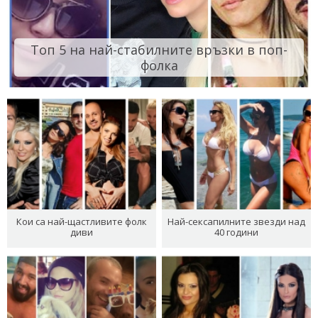
Топ 5 на най-стабилните връзки в поп-
фолка
Кои са най-щастливите фолк
Най-сексапилните звезди над
диви
40 години