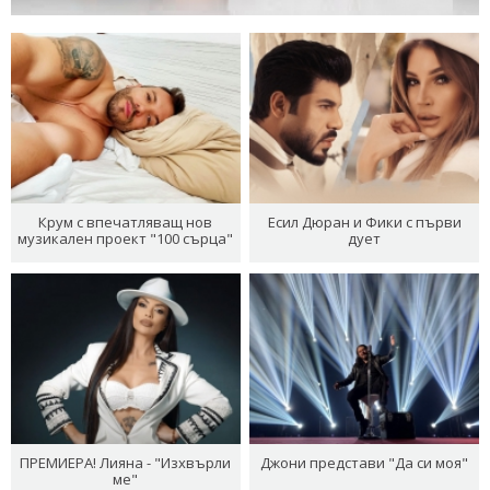
Крум с впечатляващ нов
Есил Дюран и Фики с първи
музикален проект "100 сърца"
дует
ПРЕМИЕРА! Лияна - "Изхвърли
Джони представи "Да си моя"
ме"