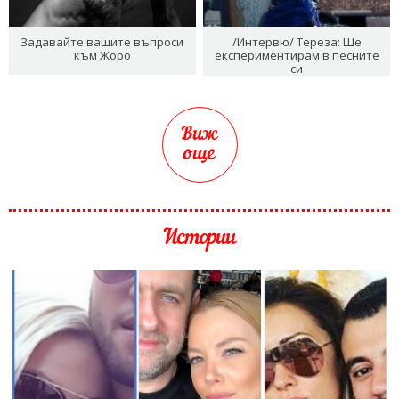
Задавайте вашите въпроси
/Интервю/ Тереза: Ще
към Жоро
експериментирам в песните
си
Виж
още
Истории