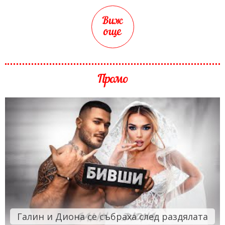
Виж
още
Промо
Галин и Диона се събраха след раздялата