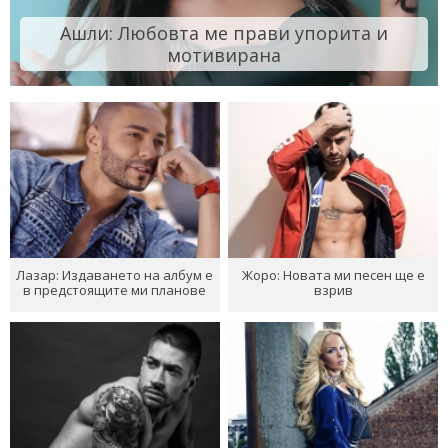
Ашли: Любовта ме прави упорита и
мотивирана
Лазар: Издаването на албум е
Жоро: Новата ми песен ще е
в предстоящите ми планове
взрив