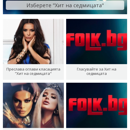
Изберете "Хит на седмицата"
Преслава оглави класацията
Гласувайте за Хит на
"Хит на седмицата"
седмицата