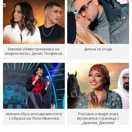
Емилия обяви премиера на
Диона се сгоди
видеоклипа с Денис Теофиков
Анелия обра аплодисментите
Роксана отваря нова
с образа на Лили Иванова
музикална страница с
„Джелем, Джелем“