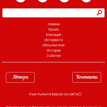
h
Новини
Промо
Класации
Интервюта
Изпълнители
Истории
Събития
Автори
Контакти
Към пълната версия на сайта
d