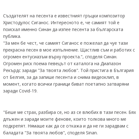
Създателят на песента е известният гръцки композитор
Христодулос Сиганос. Интересното е, че самият той е
поискал именно Синан да изпее песента за българската
публика.
"За мен бе чест, че самият Сиганос е пожелал да чуе тази
прекрасна песен в мое изпълнение. Щастлив съм и работих с
огромен ентусиазъм върху проекта.", споделя Синан.
Огромен риск поема певецът от каталога на Диапазон
Рекърдс заради "За твоята любов". Той пристига в България
от Белгия, за да запише песента и снима видеоклип, в
момент, когато всички граници биват поетапно затваряни
заради Covid-19.
"Беше ме страх, разбира се, но аз се влюбих в тази песен. Бях
длъжен и заради моите фенове, които толкова много ме
подкрепят. Нямаше как да се откажа и да не ги зарадвам с
баладата "За твоята любов", споделя Sinan.