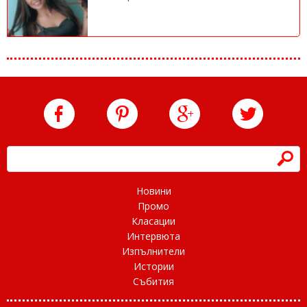
h
Новини
Промо
Класации
Интервюта
Изпълнители
Истории
Събития