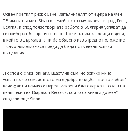
Освен поетият риск обаче, изпълнителят от ефира на Фен
ТВ има и късмет. Sinan и семейството му живеят в град Гент,
Белгия, и след ползотворната работа в България успяват да
се приберат безпрепятствено. Полетът им за вкъщи в деня,
в който в държавата ни бе обявено извънредно положение
– само няколко часа преди да бъдат отменени всички
пътувания.
„Господ е с мен винаги. Щастлив съм, че всичко мина
успешно, че семейството ми е добре и че „За твоята любов“
вече факт и всичко е наред. Искрени благодаря за това и на
целия екип на Diapason Records, които са винаги до мен“ –
сподели още Sinan.