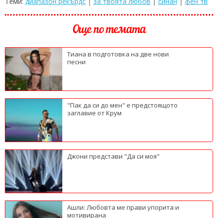
Теми:
диапазон рекърдс
|
за твоята любов
|
синан
|
фен тв
Още по темата
Тиана в подготовка на две нови
песни
"Пак да си до мен" е предстоящото
заглавие от Крум
Джони представи "Да си моя"
Ашли: Любовта ме прави упорита и
мотивирана