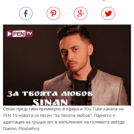
Синан представи премиерно в ефира и You Tube канала на
FEN TV новата си песен "За твоята любов". Парчето е
адаптация на гръцки хит в изпълнение на голямата звезда
Giannis Ploutarhos.