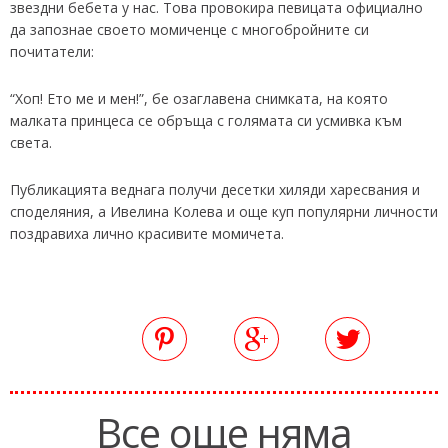
звездни бебета у нас. Това провокира певицата официално
да запознае своето момиченце с многобройните си
почитатели:
“Хоп! Ето ме и мен!”, бе озаглавена снимката, на която
малката принцеса се обръща с голямата си усмивка към
света.
Публикацията веднага получи десетки хиляди харесвания и
споделяния, а Ивелина Колева и още куп популярни личности
поздравиха лично красивите момичета.
Все още няма