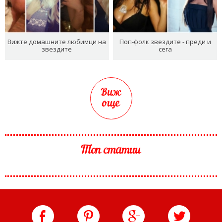
Вижте домашните любимци на
Поп-фолк звездите - преди и
звездите
сега
Виж
още
Топ статии