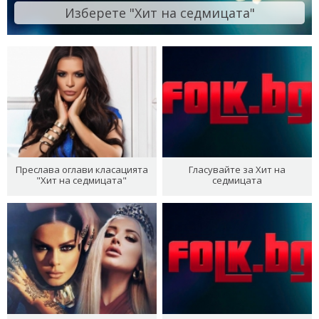
Изберете "Хит на седмицата"
Преслава оглави класацията
Гласувайте за Хит на
"Хит на седмицата"
седмицата