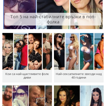
Топ 5 на най-стабилните връзки в поп-
фолка
Кои са най-щастливите фолк
Най-сексапилните звезди над
диви
40 години