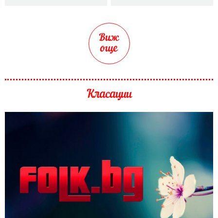
Виж
още
Класации