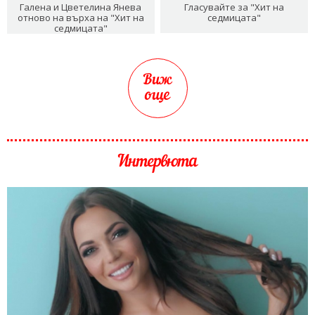
Галена и Цветелина Янева
Гласувайте за "Хит на
отново на върха на "Хит на
седмицата"
седмицата"
Виж
още
Интервюта