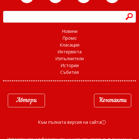
h
Новини
Промо
Класации
Интервюта
Изпълнители
Истории
Събития
Автори
Контакти
Към пълната версия на сайта
d