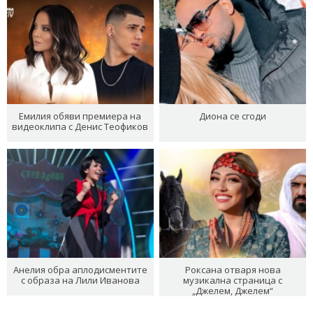
Емилия обяви премиера на
Диона се сгоди
видеоклипа с Денис Теофиков
Анелия обра аплодисментите
Роксана отваря нова
с образа на Лили Иванова
музикална страница с
„Джелем, Джелем“