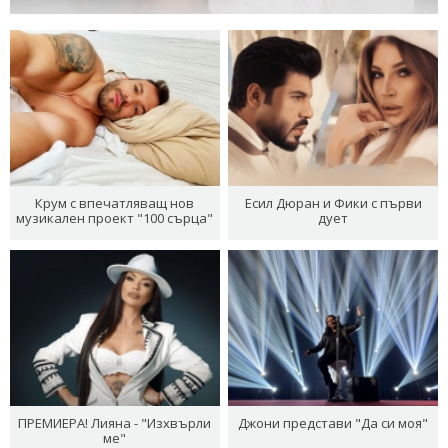
Крум с впечатляващ нов
Есил Дюран и Фики с първи
музикален проект "100 сърца"
дует
ПРЕМИЕРА! Лияна - "Изхвърли
Джони представи "Да си моя"
ме"