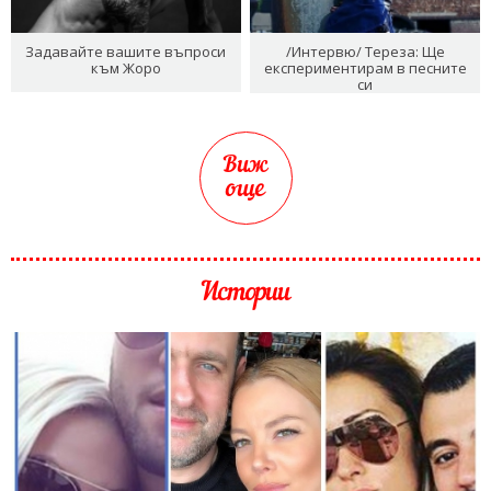
Задавайте вашите въпроси
/Интервю/ Тереза: Ще
към Жоро
експериментирам в песните
си
Виж
още
Истории