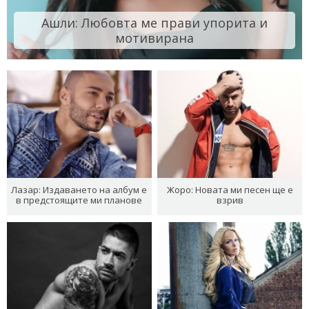
Ашли: Любовта ме прави упорита и
мотивирана
Лазар: Издаването на албум е
Жоро: Новата ми песен ще е
в предстоящите ми планове
взрив