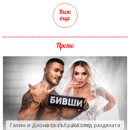
Виж
още
Промо
Галин и Диона се събраха след раздялата