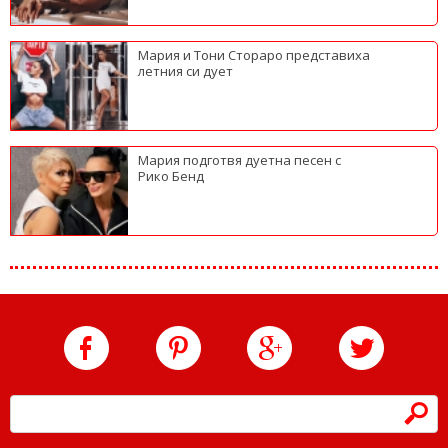
Мария и Тони Стораро представиха
летния си дует
Мария подготвя дуетна песен с
Рико Бенд
h