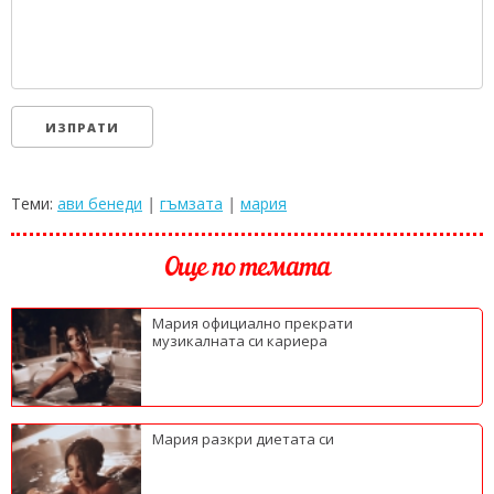
Теми:
ави бенеди
|
гъмзата
|
мария
Още по темата
Мария официално прекрати
музикалната си кариера
Мария разкри диетата си