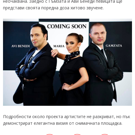
неочаквана. Заедно с Гъмзата и Ави Бенеди певицата ще
представи своята поредна доза хитово звучене.
Подробности около проекта артистите не разкриват, но пък
демонстрират елегантна визия от снимачната площадка.