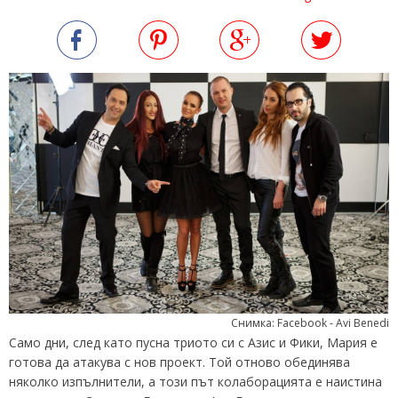
Снимка: Facebook - Avi Benedi
Само дни, след като пусна триото си с Азис и Фики, Мария е
готова да атакува с нов проект. Той отново обединява
няколко изпълнители, а този път колаборацията е наистина