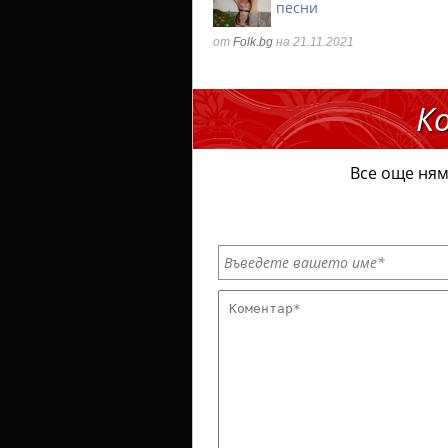
песни
от
Folk.bg
на 21.11.2021
К
Все още ням