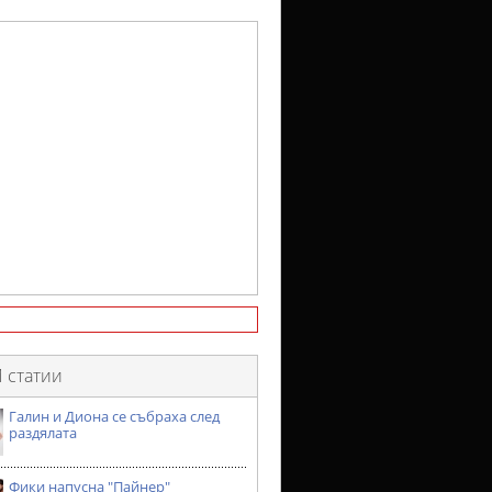
 статии
Галин и Диона се събраха след
раздялата
Фики напусна "Пайнер"