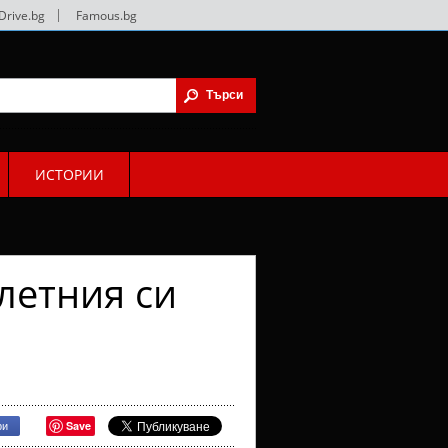
Drive.bg
|
Famous.bg
ИСТОРИИ
летния си
Save
ри