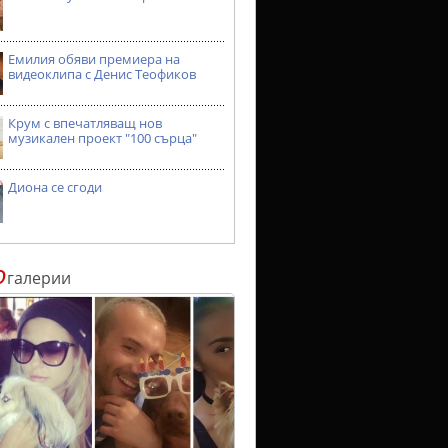
Емилия обяви премиера на
видеоклипа с Денис Теофиков
Крум с впечатляващ нов
музикален проект "100 сърца"
Диона се сгоди
о
галерии