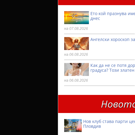
Ето кой празнува им
днес
на 07.08.2026
Ангелски хороскоп за
на 06.08.2026
Как да не се потя до
градуса? Този златен
на 06.08.2026
Новото
Нов клуб става парти ц
Пловдив