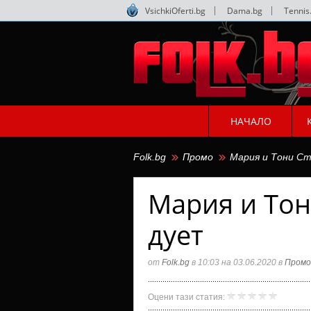
VsichkiOferti.bg
|
Dama.bg
|
Tennis
НАЧАЛО
Folk.bg
Промо
Мария и Тони Ст
Мария и Тон
дует
от
Folk.bg
в 10:03 на 03.06.2020 в
Промо
Мария
Folk.bg
Оцени тази статия:
и