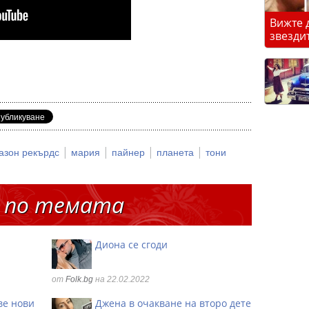
Вижте 
звезди
|
|
|
|
азон рекърдс
мария
пайнер
планета
тони
 по темата
Диона се сгоди
от
Folk.bg
на 22.02.2022
ве нови
Джена в очакване на второ дете