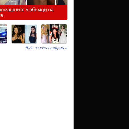
домашните любимци на
те
Виж всички галерии »