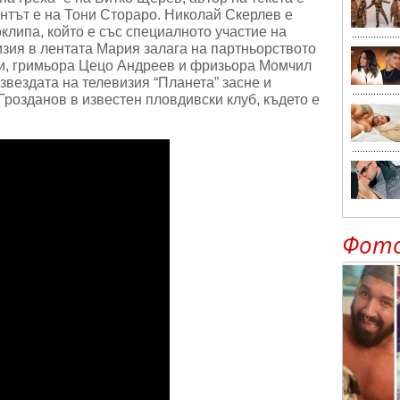
нтът е на Тони Стораро. Николай Скерлев е
клипа, който е със специалното участие на
визия в лентата Мария залага на партньорството
ки, гримьора Цецо Андреев и фризьора Момчил
звездата на телевизия “Планета” засне и
Грозданов в известен пловдивски клуб, където е
Фот