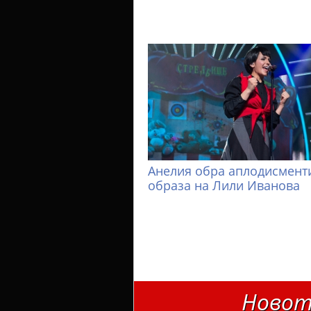
Анелия обра аплодисменти
образа на Лили Иванова
Новот