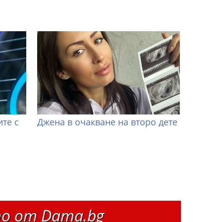
те с
Джена в очакване на второ дете
о от Dama.bg