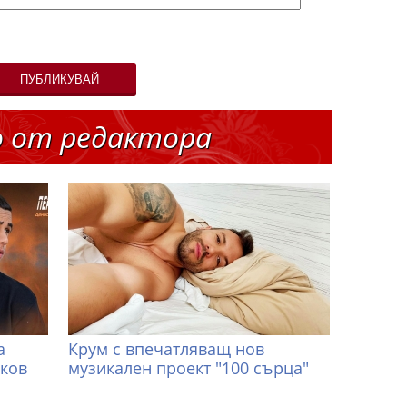
ПУБЛИКУВАЙ
о от редактора
а
Крум с впечатляващ нов
иков
музикален проект "100 сърца"