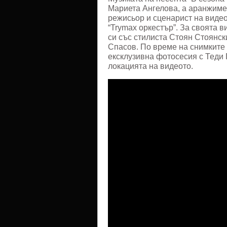
Мариета Ангелова, а аранжиме
режисьор и сценарист на видео
“Trymaх оркестър”. За своята 
си със стилиста Стоян Стоянс
Спасов. По време на снимките 
ексклузивна фотосесия с Теди 
локацията на видеото.