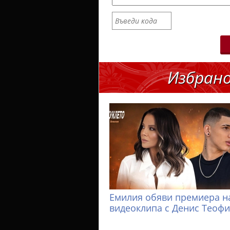
Избран
Емилия обяви премиера н
видеоклипа с Денис Теоф