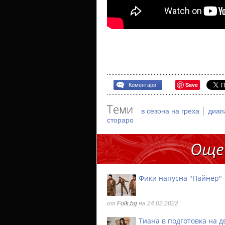
Save
Коментари
Теми
|
в сезона на греха
диап
стораро
Още
Фики напусна "Пайнер"
от
Folk.bg
на 24.02.2022
Тиана в подготовка на д