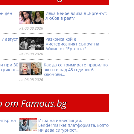
ен ден
Ивка Бейбе влиза в „Ергенът:
Любов в рая“?
на 06.08.2026
 7 август
Разкриха кой е
мистериозният съпруг на
Айлин от "Ергенът"
на 06.08.2026
ри при 30
Как да се гримирате правилно,
 трик от…
ако сте над 45 години: 6
ключови…
на 06.08.2026
 от Famous.bg
ентър на
Игра на инвестиции:
Lendermarket платформата, която
ни дава сигурност…