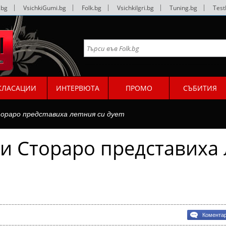
.bg
|
VsichkiGumi.bg
|
Folk.bg
|
VsichkiIgri.bg
|
Tuning.bg
|
Test
КЛАСАЦИИ
ИНТЕРВЮТА
ПРОМО
СЪБИТИЯ
ораро представиха летния си дует
и Стораро представиха 
Комента