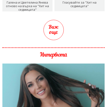
Галена и Цветелина Янева
Гласувайте за "Хит на
отново на върха на "Хит на
седмицата"
седмицата"
Виж
още
Интервюта