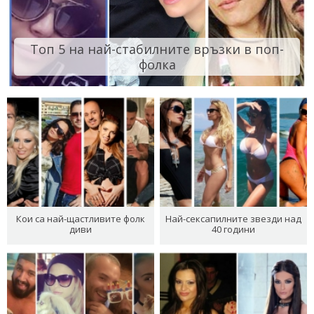
Топ 5 на най-стабилните връзки в поп-
фолка
Кои са най-щастливите фолк
Най-сексапилните звезди над
диви
40 години