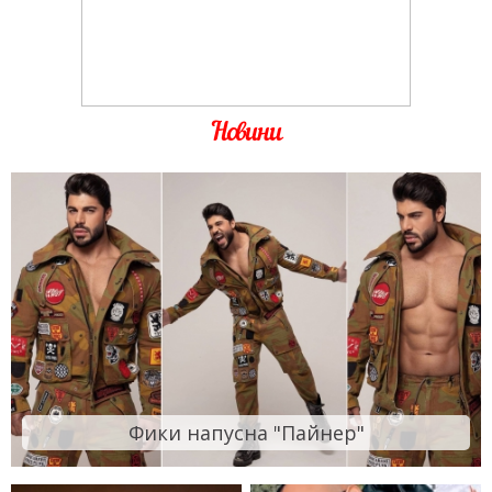
Новини
Фики напусна "Пайнер"