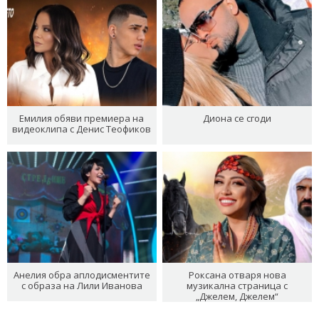
Емилия обяви премиера на
Диона се сгоди
видеоклипа с Денис Теофиков
Анелия обра аплодисментите
Роксана отваря нова
с образа на Лили Иванова
музикална страница с
„Джелем, Джелем“