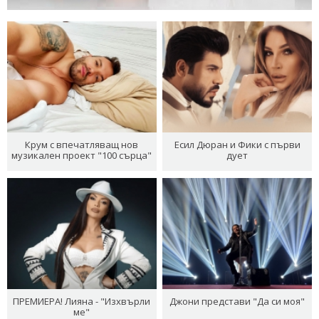
Крум с впечатляващ нов
Есил Дюран и Фики с първи
музикален проект "100 сърца"
дует
ПРЕМИЕРА! Лияна - "Изхвърли
Джони представи "Да си моя"
ме"