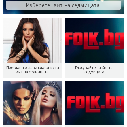
Изберете "Хит на седмицата"
Преслава оглави класацията
Гласувайте за Хит на
"Хит на седмицата"
седмицата