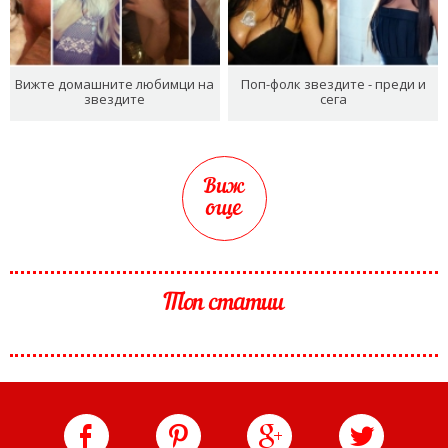
Вижте домашните любимци на
Поп-фолк звездите - преди и
звездите
сега
Виж
още
Топ статии