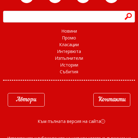
h
Новини
Промо
Класации
Интервюта
Изпълнители
Истории
Събития
Автори
Контакти
Към пълната версия на сайта
d