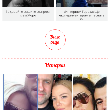
Задавайте вашите въпроси
/Интервю/ Тереза: Ще
към Жоро
експериментирам в песните
си
Виж
още
Истории