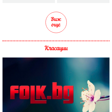
Виж
още
Класации