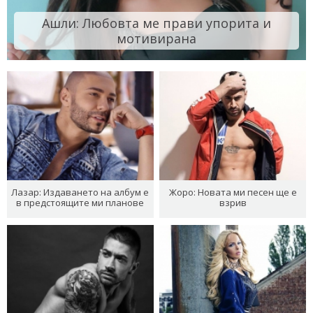
Ашли: Любовта ме прави упорита и
мотивирана
Лазар: Издаването на албум е
Жоро: Новата ми песен ще е
в предстоящите ми планове
взрив