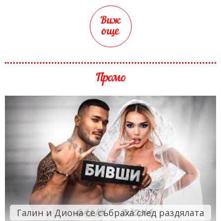
Виж
още
Промо
Галин и Диона се събраха след раздялата