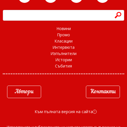
h
Новини
Промо
Класации
Интервюта
Изпълнители
Истории
Събития
Автори
Контакти
Към пълната версия на сайта
d