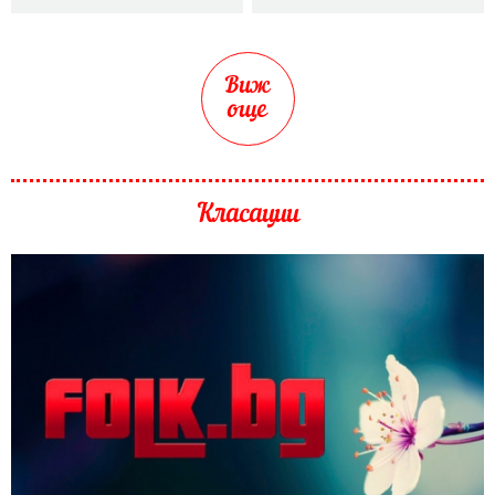
Виж
още
Класации