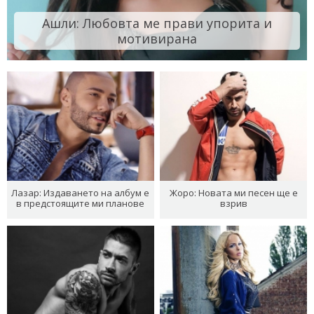
Ашли: Любовта ме прави упорита и
мотивирана
Лазар: Издаването на албум е
Жоро: Новата ми песен ще е
в предстоящите ми планове
взрив