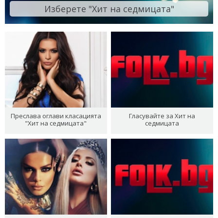
Изберете "Хит на седмицата"
Преслава оглави класацията
Гласувайте за Хит на
"Хит на седмицата"
седмицата