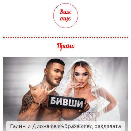
Виж
още
Промо
Галин и Диона се събраха след раздялата