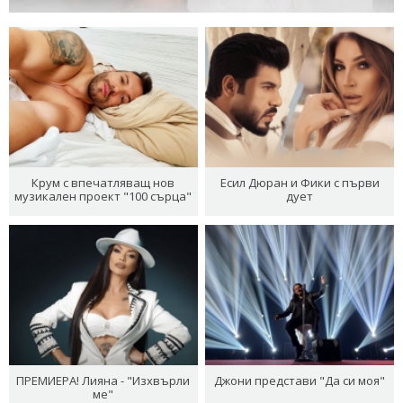
Крум с впечатляващ нов
Есил Дюран и Фики с първи
музикален проект "100 сърца"
дует
ПРЕМИЕРА! Лияна - "Изхвърли
Джони представи "Да си моя"
ме"