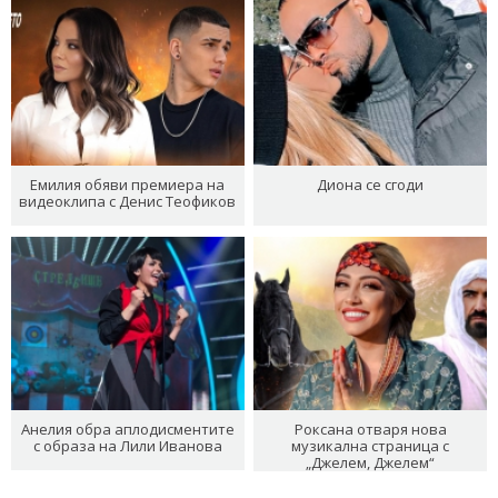
Емилия обяви премиера на
Диона се сгоди
видеоклипа с Денис Теофиков
Анелия обра аплодисментите
Роксана отваря нова
с образа на Лили Иванова
музикална страница с
„Джелем, Джелем“