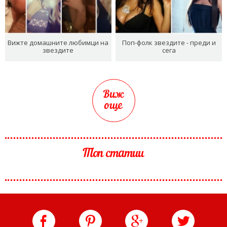
Вижте домашните любимци на
Поп-фолк звездите - преди и
звездите
сега
Виж
още
Топ статии