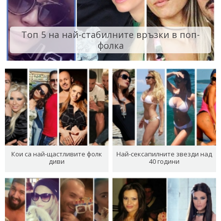
Топ 5 на най-стабилните връзки в поп-
фолка
Кои са най-щастливите фолк
Най-сексапилните звезди над
диви
40 години