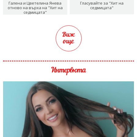
Галена и Цветелина Янева
Гласувайте за "Хит на
отново на върха на "Хит на
седмицата"
седмицата"
Виж
още
Интервюта