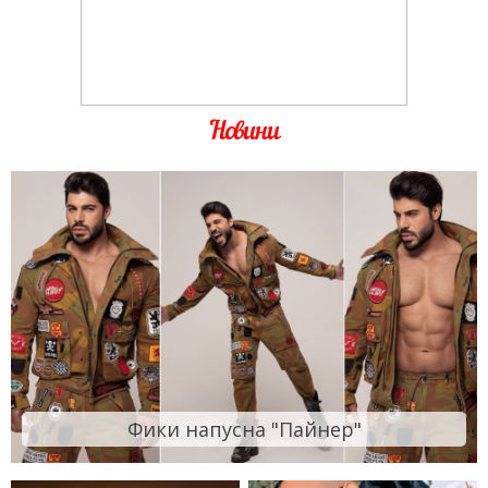
Новини
Фики напусна "Пайнер"