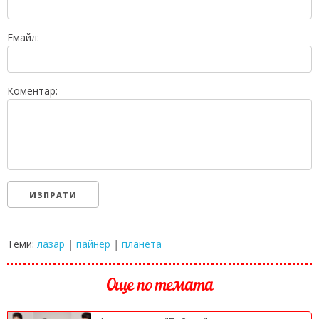
Емайл:
Коментар:
Теми:
лазар
|
пайнер
|
планета
Още по темата