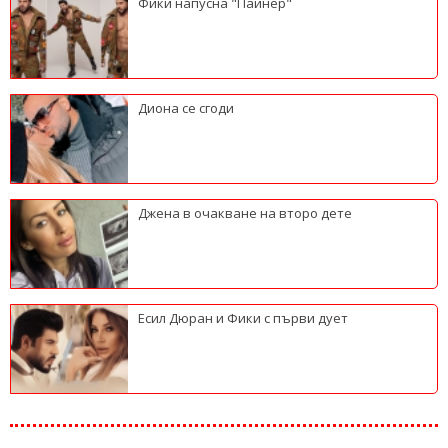
Фики напусна "Пайнер"
Диона се сгоди
Джена в очакване на второ дете
Есил Дюран и Фики с първи дует