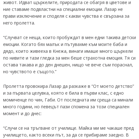
живот. Идват щъркелите, природата се обагря в цветове и
ние ставаме подвластни на специални емоции. Лазар не
прави изключение и споделя с какви чувства е свързана за
него пролетта.
“Случват се неща, които пробуждат в мен едни такива детски
емоции. Когато бях малък и пътувахме към моите баба и
дядо, които живееха в Кнежа, винаги имаше много щъркели
по нивите и тази гледка за мен беше страхотна емоция. Тя си
остава такава и до ден днешен, нищо че вече съм пораснал,
но чувството е същото.”
Пролетта провокира Лазар да разкаже в “От моето детство”
и за първата целувка, която е била в първи клас, с едно
момиченце по чин, Габи. От последната им среща са минали
много години, но певецът пази спомена за този специален
момент и до днес:
“Случи се на тръгване от училище. Майка ми ме чакаше пред
училището, както всеки път, за да се прибираме заедно. В