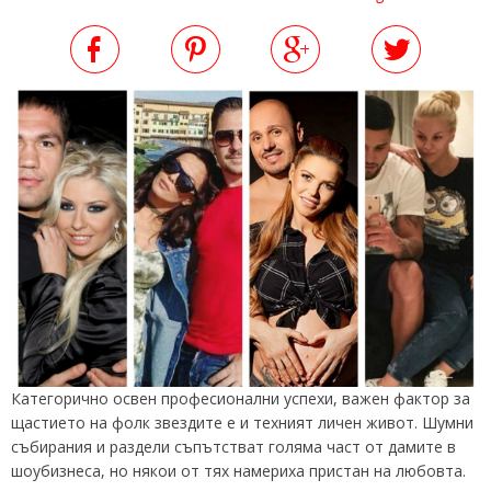
Категорично освен професионални успехи, важен фактор за
щастието на фолк звездите е и техният личен живот. Шумни
събирания и раздели съпътстват голяма част от дамите в
шоубизнеса, но някои от тях намериха пристан на любовта.