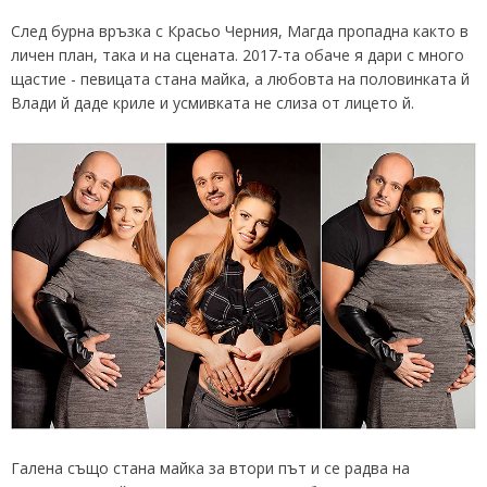
След бурна връзка с Красьо Черния, Магда пропадна както в
личен план, така и на сцената. 2017-та обаче я дари с много
щастие - певицата стана майка, а любовта на половинката й
Влади й даде криле и усмивката не слиза от лицето й.
Галена също стана майка за втори път и се радва на