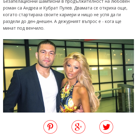
Безапелационни шампиони в продължителност на любовен
роман са Андреа и Кубрат Пулев. Двамата се откриха още,
когато стартираха своите кариери и нищо не успя да ги
раздели до ден-днешен. А дежурният въпрос е - кога ще
минат под венчило.