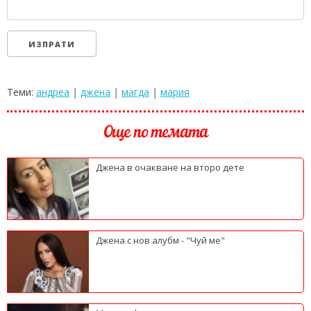
Теми:
андреа
|
джена
|
магда
|
мария
Още по темата
Джена в очакване на второ дете
Джена с нов алубм - "Чуй ме"