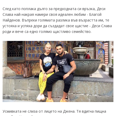
След като поплака дълго за предходната си връзка, Деси
Слава най-накрая намери своя идеален любим - Благой
Найденов. Въпреки голямата разлика във възрастта им, те
устояха и успяха дори да създадат свое щастие - Деси Слава
роди и вече са едно голямо щастливо семейство.
Усмивката не слиза от лицето на Джена. Тя вдигна пищна