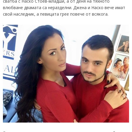
сватба с Наско Стоев-младши, а от деня на тяхното
влюбване двамата са неразделни. Джена и Наско вече имат
свой наследник, а певицата грее повече от всякога.