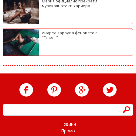
Мария официално прекрати
музикалната си кариера
Андреа зарадва феновете с
"Егоист"
h
Новини
Промо