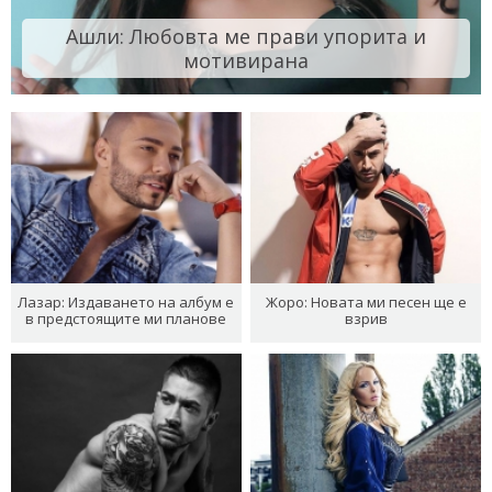
Ашли: Любовта ме прави упорита и
мотивирана
Лазар: Издаването на албум е
Жоро: Новата ми песен ще е
в предстоящите ми планове
взрив