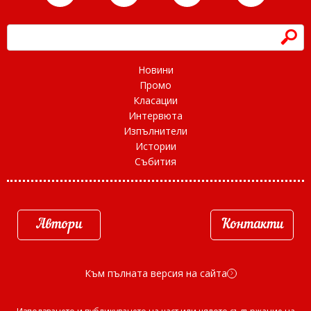
h
Новини
Промо
Класации
Интервюта
Изпълнители
Истории
Събития
Автори
Контакти
Към пълната версия на сайта
d