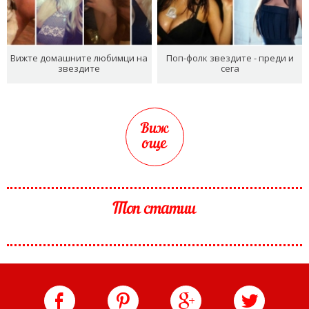
Вижте домашните любимци на
Поп-фолк звездите - преди и
звездите
сега
Виж
още
Топ статии