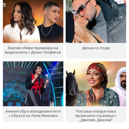
Емилия обяви премиера на
Диона се сгоди
видеоклипа с Денис Теофиков
Анелия обра аплодисментите
Роксана отваря нова
с образа на Лили Иванова
музикална страница с
„Джелем, Джелем“