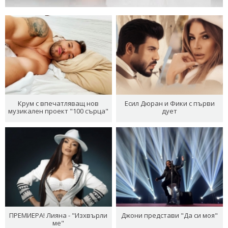
Крум с впечатляващ нов
Есил Дюран и Фики с първи
музикален проект "100 сърца"
дует
ПРЕМИЕРА! Лияна - "Изхвърли
Джони представи "Да си моя"
ме"