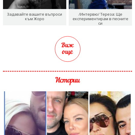
Задавайте вашите въпроси
/Интервю/ Тереза: Ще
към Жоро
експериментирам в песните
си
Виж
още
Истории