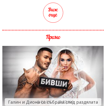
Виж
още
Промо
Галин и Диона се събраха след раздялата