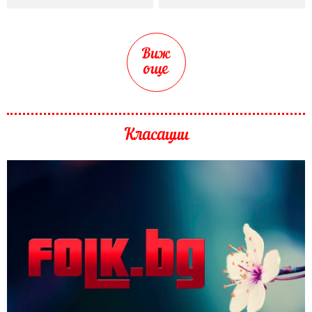
Виж
още
Класации