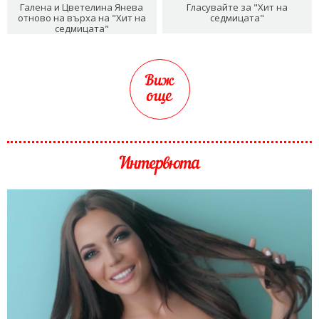
Галена и Цветелина Янева
Гласувайте за "Хит на
отново на върха на "Хит на
седмицата"
седмицата"
Виж
още
Интервюта