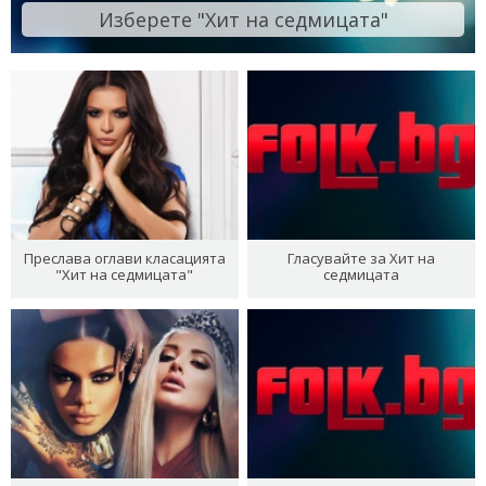
Изберете "Хит на седмицата"
Преслава оглави класацията
Гласувайте за Хит на
"Хит на седмицата"
седмицата