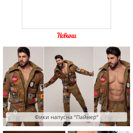
Новини
Фики напусна "Пайнер"