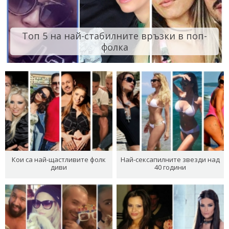
Топ 5 на най-стабилните връзки в поп-
фолка
Кои са най-щастливите фолк
Най-сексапилните звезди над
диви
40 години