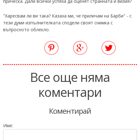
прическа. Дали всички успяха да оценят странната й визия?
"Харесвам ли ви така? Казаха ми, че приличам на Барби" - с
тези думи изпълнителката сподели своят снимка с
въпросното облекло.
Все още няма
коментари
Коментирай
Име: