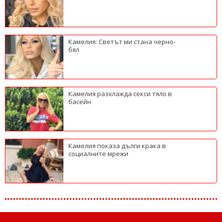
Камелия: Светът ми стана черно-
бял
Камелия разхлажда секси тяло в
басейн
Камелия показа дълги крака в
социалните мрежи