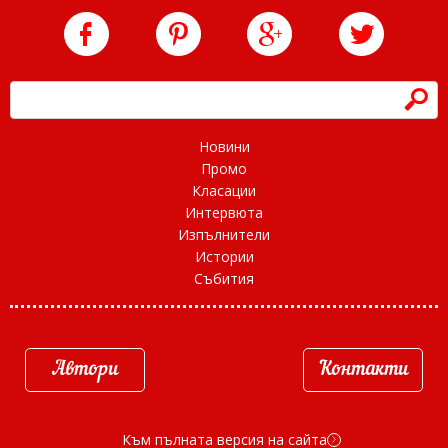
h
Новини
Промо
Класации
Интервюта
Изпълнители
Истории
Събития
Автори
Контакти
Към пълната версия на сайта
d