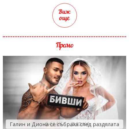
Виж
още
Промо
Галин и Диона се събраха след раздялата