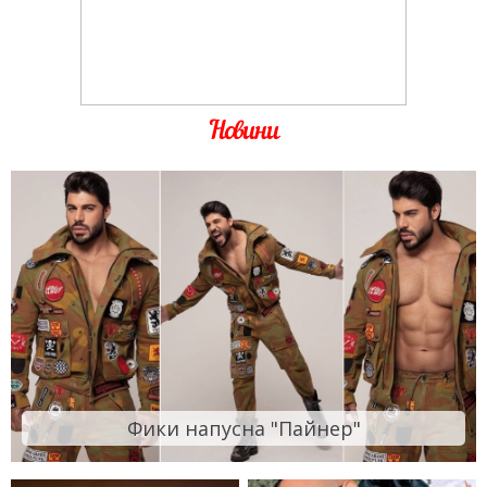
Новини
Фики напусна "Пайнер"