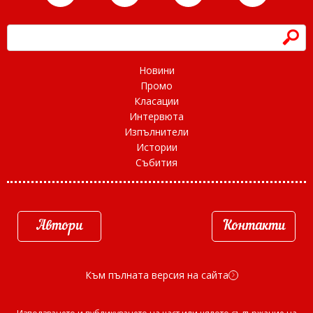
h
Новини
Промо
Класации
Интервюта
Изпълнители
Истории
Събития
Автори
Контакти
Към пълната версия на сайта
d