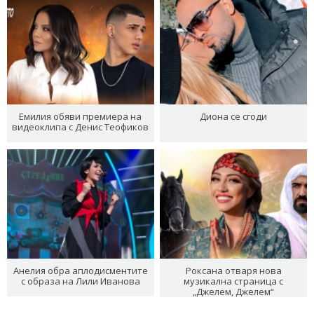
Емилия обяви премиера на
Диона се сгоди
видеоклипа с Денис Теофиков
Анелия обра аплодисментите
Роксана отваря нова
с образа на Лили Иванова
музикална страница с
„Джелем, Джелем“