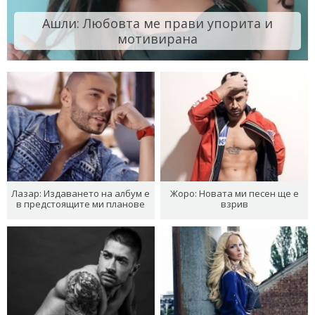
Ашли: Любовта ме прави упорита и
мотивирана
Лазар: Издаването на албум е
Жоро: Новата ми песен ще е
в предстоящите ми планове
взрив