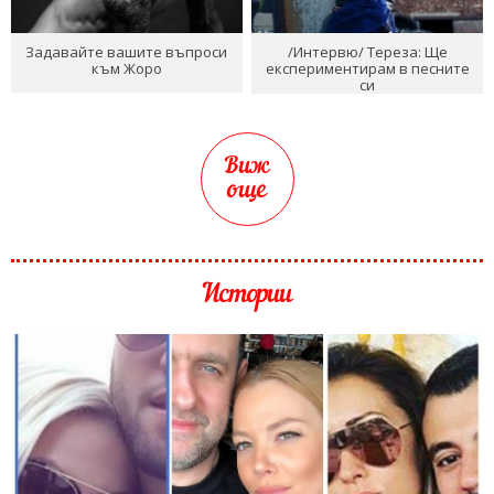
Задавайте вашите въпроси
/Интервю/ Тереза: Ще
към Жоро
експериментирам в песните
си
Виж
още
Истории