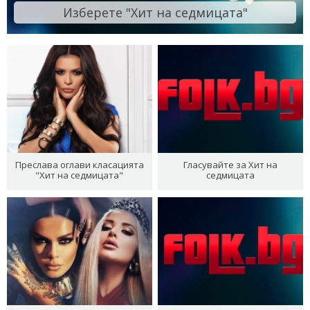
Изберете "Хит на седмицата"
Преслава оглави класацията
Гласувайте за Хит на
"Хит на седмицата"
седмицата