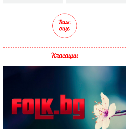
Виж
още
Класации