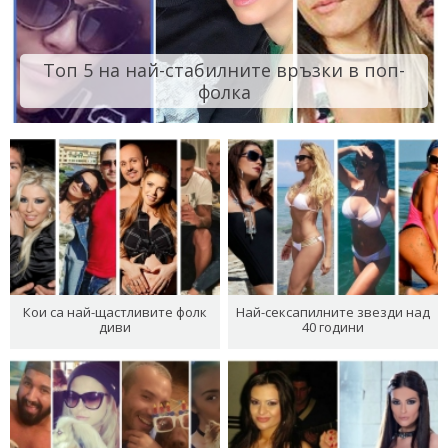
Топ 5 на най-стабилните връзки в поп-
фолка
Кои са най-щастливите фолк
Най-сексапилните звезди над
диви
40 години