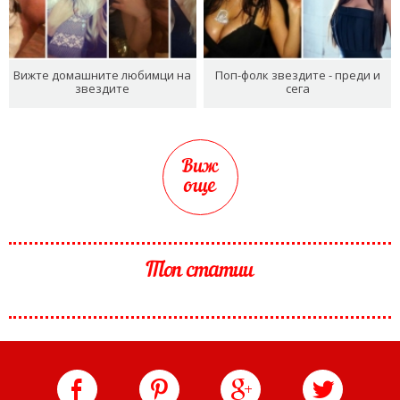
Вижте домашните любимци на
Поп-фолк звездите - преди и
звездите
сега
Виж
още
Топ статии