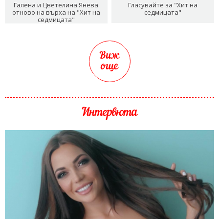
Галена и Цветелина Янева
Гласувайте за "Хит на
отново на върха на "Хит на
седмицата"
седмицата"
Виж
още
Интервюта