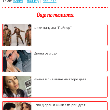
Теми:
мария
|
пайнер
|
планета
Още по темата
Фики напусна "Пайнер"
Диона се сгоди
Джена в очакване на второ дете
Есил Дюран и Фики с първи дует